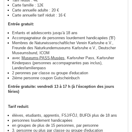
Tarif réduit : 4€
Carte famille : 12€
Carte annuelle adulte : 20 €
Carte annuelle tarif réduit : 16 €
Entrée gratuit:
Enfants et adolescents jusqu’à 18 ans
Accompagnateur de personnes lourdement handicapées ('B')
Membres de Naturwissenschaftlicher Verein Karlsruhe e.V.,
Freunde des Naturkundemuseums Karlsruhe e.V., Deutscher
Museumsbund, ICOM
avec
Museums-PASS-Musées
, Karlsruher Pass, Karlsruher
Kinderpass (personnes accompagnantes pas inclus),
Landesfamilienpass
2 peronnes par classe ou groupe d'education
2ième personne coupon Gutscheinbuch
Entrée gratuite: vendredi 13 à 17 h (à l'éxception des jours
féries)
Tarif reduit:
élèves, etudiants, apprentis, FSJ/FÖJ, BUFDi plus de 18 ans
personnes lourdement handicapées
en groupes de plus de 15 personnes, par personne
3. personne ou plus par classe ou groupe d'education