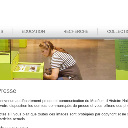
NS
EDUCATION
RECHERCHE
COLLECTI
resse
ienvenue au département presse et communication
du Muséum d’Histoire Natu
 votre disposition les derniers communiqués de presse et vous offrons des pho
otez s’il vous plait que toutes ces images sont protégées par copyright et ne 
articles actuels.
tre interlocutrice :