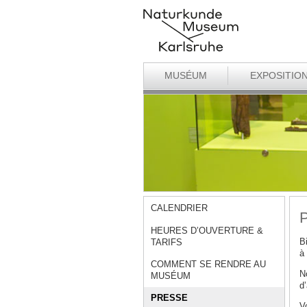
MUSÉUM
EXPOSITIO
CALENDRIER
P
HEURES D’OUVERTURE &
B
TARIFS
à
COMMENT SE RENDRE AU
N
MUSÉUM
d’
PRESSE
Vo