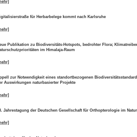
mehr]
igitalisierstraße für Herbarbelege kommt nach Karlsruhe
mehr]
eue Publikation zu Biodiversitäts-Hotspots, bedrohter Flora; Klimatreibe
aturschutzprioritäten im Himalaja-Raum
mehr]
ppell zur Notwendigkeit eines standortbezogenen Biodiversitätsstandard
er Auswirkungen naturbasierter Projekte
mehr]
8. Jahrestagung der Deutschen Gesellschaft für Orthopterologie im Nat
mehr]