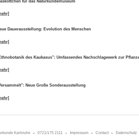
askottchen für das Naturkundemuseum
mehr]
eue Dauerausstellung: Evolution des Menschen
mehr]
Ethnobotanik des Kaukasus": Umfassendes Nachschlagewerk zur Pflanzen
mehr]
Versammelt": Neue Große Sonderausstellung
mehr]
urkunde Karlsruhe
0721/175 2111
Impressum
Contact
Datenschutz