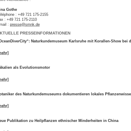
ina Gothe
éléphone : +49 721 175-2155
ax : +49 721 175-2110
mail :
presse
@
smnk
.
de
KTUELLE PRESSEINFORMATIONEN
OceanDiverCity“: Naturkundemuseum Karlsruhe mit Korallen-Show bei d
mehr]
äkalien als Evolutionsmotor
mehr]
otaniker des Naturkundemuseums dokumentieren lokales Pflanzenwiss
mehr]
eue Publikation zu Heilpflanzen ethnischer Minderheiten in China