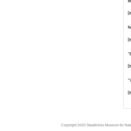
M
[
N
[
"
[
"
[
Copyright 2020 Staatliches Museum für Nat