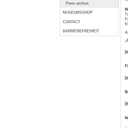
Press archive
N
MUSEUMSSHOP
T
F
CONTACT
E
BARRIEREFREIHEIT
A
„
[
F
[
B
[
N