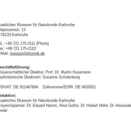
taatliches Museum für Naturkunde Karlsruhe
rbprinzenstr. 13
-76133 Karlsruhe
l.: +49 721 175-2111 (Pforte)
ax: +49 721 175-2110
-Mail:
museum[at]smnk.de
eschäftsführung:
issenschaftlicher Direktor: Prof. Dr. Martin Husemann
aufmännische Direktorin: Susanne Schulenburg
ID/VAT: DE 811467894 Zollnummer/EORI: DE 6635911
edaktion:
taatliches Museum für Naturkunde Karlsruhe
nsprechpartner: Dr. Eduard Harms, Nina Gothe, Dr. Hubert Höfer, Dr. Alexande
iedel