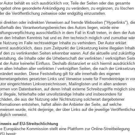
er Autor behält es sich ausdrücklich vor, Teile der Seiten oder das gesamte
ngebot ohne gesonderte Ankündigung zu verändern, zu ergänzen, zu löschen
er die Veröffentlichung zeitweise oder endgültig einzustellen.
ei direkten oder indirekten Verweisen auf fremde Webseiten ("Hyperlinks"), di
ußerhalb des Verantwortungsbereiches des Autors liegen, würde eine
ftungsverpflichtung ausschließlich in dem Fall in Kraft treten, in dem der Aut
on den Inhalten Kenntnis hat und es ihm technisch möglich und zumutbar wär
e Nutzung im Falle rechtswidriger Inhalte zu verhindern. Der Autor erklärt
iermit ausdrücklich, dass zum Zeitpunkt der Linksetzung keine illegalen Inhalt
uf den zu verlinkenden Seiten erkennbar waren. Auf die aktuelle und zukünftig
staltung, die Inhalte oder die Urheberschaft der verlinkten / verknüpften Seit
t der Autor keinerlei Einfluss. Deshalb distanziert er sich hiermit ausdrücklich
n allen Inhalten aller verlinkten / verknüpften Seiten, die nach der Linksetzun
rändert wurden. Diese Feststellung gilt für alle innerhalb des eigenen
nternetangebotes gesetzten Links und Verweise sowie für Fremdeinträge in v
tor eingerichteten Linkverzeichnissen, Mailinglisten und in allen anderen
ormen von Datenbanken, auf deren Inhalt externe Schreibzugriffe möglich sin
r illegale, fehlerhafte oder unvollständige Inhalte und insbesondere für
chäden, die aus der Nutzung oder Nichtnutzung solcherart dargebotener
formationen entstehen, haftet allein der Anbieter der Seite, auf welche
rwiesen wurde, nicht derjenige, der über Links auf die jeweilige Veröffentlich
diglich verweist.
inweis auf EU-Streitschlichtung
ie Europäische Kommission stellt eine Plattform zur Online-Streitbeilegung
S) bereit: