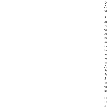
D
A
od
B
a
Ha
v
di
h
a
Ge
ha
vo
ve
I
Au
F
Fü
S
In
ve
le
H
D
(O