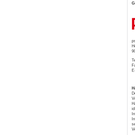
G
p
H
9
T
F
E
H
De
Vo
H
i
I
I
s
V