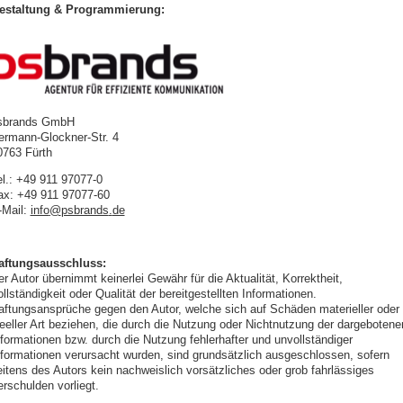
estaltung & Programmierung:
sbrands GmbH
ermann-Glockner-Str. 4
0763 Fürth
el.: +49 911 97077-0
ax: +49 911 97077-60
-Mail:
info
@
psbrands
.
de
aftungsausschluss:
r Autor übernimmt keinerlei Gewähr für die Aktualität, Korrektheit,
llständigkeit oder Qualität der bereitgestellten Informationen.
aftungsansprüche gegen den Autor, welche sich auf Schäden materieller oder
deeller Art beziehen, die durch die Nutzung oder Nichtnutzung der dargebotene
nformationen bzw. durch die Nutzung fehlerhafter und unvollständiger
nformationen verursacht wurden, sind grundsätzlich ausgeschlossen, sofern
eitens des Autors kein nachweislich vorsätzliches oder grob fahrlässiges
erschulden vorliegt.