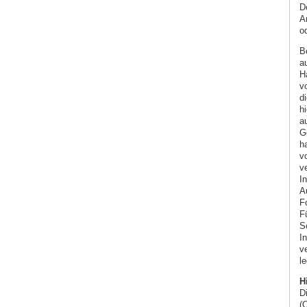
D
A
od
B
a
Ha
v
di
h
a
Ge
ha
vo
ve
I
Au
F
Fü
S
In
ve
le
H
D
(O