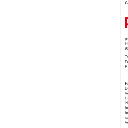
G
p
H
9
T
F
E
H
De
Vo
H
i
I
I
s
V