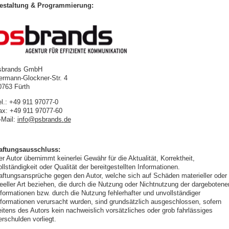
estaltung & Programmierung:
sbrands GmbH
ermann-Glockner-Str. 4
0763 Fürth
el.: +49 911 97077-0
ax: +49 911 97077-60
-Mail:
info
@
psbrands
.
de
aftungsausschluss:
r Autor übernimmt keinerlei Gewähr für die Aktualität, Korrektheit,
llständigkeit oder Qualität der bereitgestellten Informationen.
aftungsansprüche gegen den Autor, welche sich auf Schäden materieller oder
deeller Art beziehen, die durch die Nutzung oder Nichtnutzung der dargebotene
nformationen bzw. durch die Nutzung fehlerhafter und unvollständiger
nformationen verursacht wurden, sind grundsätzlich ausgeschlossen, sofern
eitens des Autors kein nachweislich vorsätzliches oder grob fahrlässiges
erschulden vorliegt.