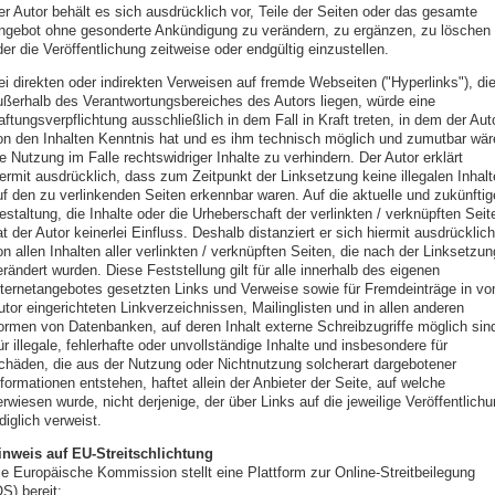
er Autor behält es sich ausdrücklich vor, Teile der Seiten oder das gesamte
ngebot ohne gesonderte Ankündigung zu verändern, zu ergänzen, zu löschen
er die Veröffentlichung zeitweise oder endgültig einzustellen.
ei direkten oder indirekten Verweisen auf fremde Webseiten ("Hyperlinks"), di
ußerhalb des Verantwortungsbereiches des Autors liegen, würde eine
ftungsverpflichtung ausschließlich in dem Fall in Kraft treten, in dem der Aut
on den Inhalten Kenntnis hat und es ihm technisch möglich und zumutbar wär
e Nutzung im Falle rechtswidriger Inhalte zu verhindern. Der Autor erklärt
iermit ausdrücklich, dass zum Zeitpunkt der Linksetzung keine illegalen Inhalt
uf den zu verlinkenden Seiten erkennbar waren. Auf die aktuelle und zukünftig
staltung, die Inhalte oder die Urheberschaft der verlinkten / verknüpften Seit
t der Autor keinerlei Einfluss. Deshalb distanziert er sich hiermit ausdrücklich
n allen Inhalten aller verlinkten / verknüpften Seiten, die nach der Linksetzun
rändert wurden. Diese Feststellung gilt für alle innerhalb des eigenen
nternetangebotes gesetzten Links und Verweise sowie für Fremdeinträge in v
tor eingerichteten Linkverzeichnissen, Mailinglisten und in allen anderen
ormen von Datenbanken, auf deren Inhalt externe Schreibzugriffe möglich sin
r illegale, fehlerhafte oder unvollständige Inhalte und insbesondere für
chäden, die aus der Nutzung oder Nichtnutzung solcherart dargebotener
formationen entstehen, haftet allein der Anbieter der Seite, auf welche
rwiesen wurde, nicht derjenige, der über Links auf die jeweilige Veröffentlich
diglich verweist.
inweis auf EU-Streitschlichtung
ie Europäische Kommission stellt eine Plattform zur Online-Streitbeilegung
S) bereit: