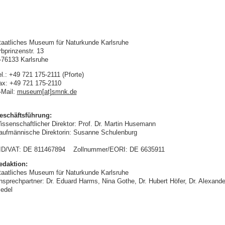
taatliches Museum für Naturkunde Karlsruhe
rbprinzenstr. 13
-76133 Karlsruhe
l.: +49 721 175-2111 (Pforte)
ax: +49 721 175-2110
-Mail:
museum[at]smnk.de
eschäftsführung:
issenschaftlicher Direktor: Prof. Dr. Martin Husemann
aufmännische Direktorin: Susanne Schulenburg
ID/VAT: DE 811467894 Zollnummer/EORI: DE 6635911
edaktion:
taatliches Museum für Naturkunde Karlsruhe
nsprechpartner: Dr. Eduard Harms, Nina Gothe, Dr. Hubert Höfer, Dr. Alexande
iedel