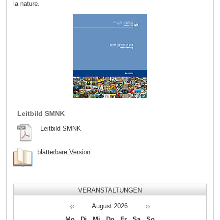
la nature.
Leitbild SMNK
Leitbild SMNK
blätterbare Version
VERANSTALTUNGEN
August
2026
Mo
Di
Mi
Do
Fr
Sa
So