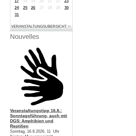
17
18
19
20
21
22
23
24
25
26
27
28
29
30
31
Nouvelles
Veranstaltungstipp 16.8.:
Sonntagsführung, auch mit
DGS: Amphibien und
Reptilien
Sonntag, 16.8.2026, 11 Uhr