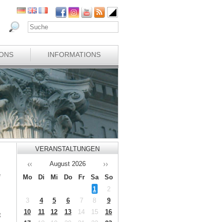
IONS
INFORMATIONS
VERANSTALTUNGEN
August
2026
e
Mo
Di
Mi
Do
Fr
Sa
So
1
2
3
4
5
6
7
8
9
10
11
12
13
14
15
16
t