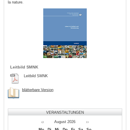
la nature.
Leitbild SMNK
Leitbild SMNK
blätterbare Version
VERANSTALTUNGEN
August
2026
Mo
Di
Mi
Do
Fr
Sa
So