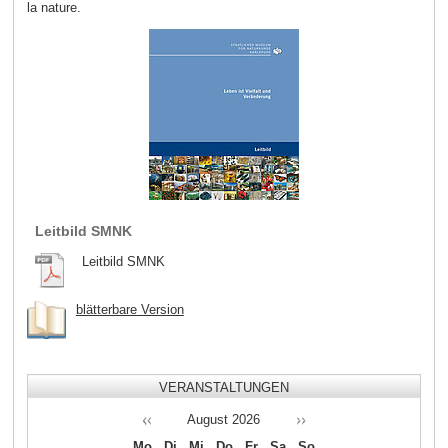
la nature.
Leitbild SMNK
Leitbild SMNK
blätterbare Version
VERANSTALTUNGEN
August
2026
Mo
Di
Mi
Do
Fr
Sa
So