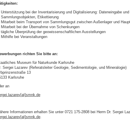
ätigkeiten:
Unterstützung bei der Inventarisierung und Digitalisierung: Dateneingabe und
Sammlungsobjekten, Etikettierung
Mitarbeit beim Transport von Sammlungsgut zwischen Außenlager und Haup
Mitarbeit bei der Übernahme von Schenkungen
tägliche Überprüfung der geowissenschaftlichen Ausstellungen
Mithilfe bei Veranstaltungen
ewerbungen richten Sie bitte an:
taatliches Museum für Naturkunde Karlsruhe
r. Sergei Lazarev (Referatsleiter Geologie, Sedimentologie, und Mineralogie)
rbprinzenstraße 13
6133 Karlsruhe
der an
ergei.lazarev[at]smnk.de
ähere Informationen erhalten Sie unter 0721 175-2808 bei Herrn Dr. Sergei La
ergei.lazarev[at]smnk.de
.