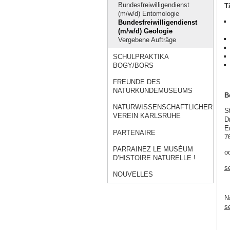
Bundesfreiwilligendienst
T
(m/w/d) Entomologie
Bundesfreiwilligendienst
(m/w/d) Geologie
Vergebene Aufträge
SCHULPRAKTIKA
BOGY/BORS
FREUNDE DES
NATURKUNDEMUSEUMS
B
NATURWISSENSCHAFTLICHER
S
VEREIN KARLSRUHE
D
E
PARTENAIRE
7
PARRAINEZ LE MUSÉUM
o
D’HISTOIRE NATURELLE !
s
NOUVELLES
N
s