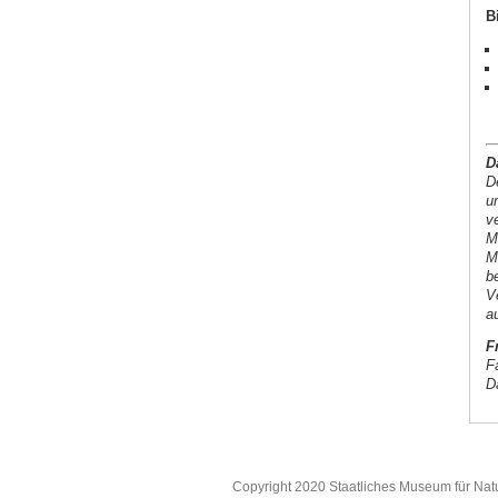
B
D
D
u
v
M
M
b
V
a
F
F
D
Copyright 2020 Staatliches Museum für Nat