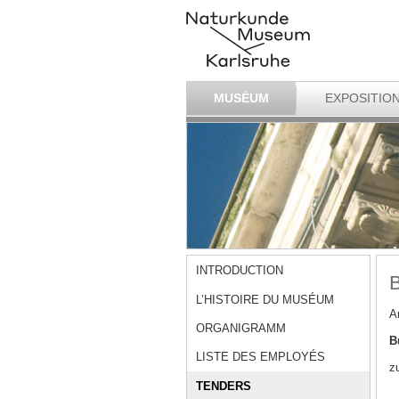
MUSÉUM
EXPOSITIO
INTRODUCTION
B
L’HISTOIRE DU MUSÉUM
A
ORGANIGRAMM
B
LISTE DES EMPLOYÉS
z
TENDERS