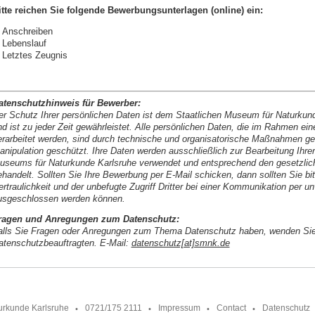
itte reichen Sie folgende Bewerbungsunterlagen (online) ein:
Anschreiben
Lebenslauf
Letztes Zeugnis
atenschutzhinweis für Bewerber:
er Schutz Ihrer persönlichen Daten ist dem Staatlichen Museum für Naturkund
nd ist zu jeder Zeit gewährleistet. Alle persönlichen Daten, die im Rahmen e
erarbeitet werden, sind durch technische und organisatorische Maßnahmen ge
anipulation geschützt. Ihre Daten werden ausschließlich zur Bearbeitung Ihre
useums für Naturkunde Karlsruhe verwendet und entsprechend den gesetzliche
ehandelt. Sollten Sie Ihre Bewerbung per E-Mail schicken, dann sollten Sie b
ertraulichkeit und der unbefugte Zugriff Dritter bei einer Kommunikation per u
usgeschlossen werden können.
ragen und Anregungen zum Datenschutz:
alls Sie Fragen oder Anregungen zum Thema Datenschutz haben, wenden Sie 
atenschutzbeauftragten. E-Mail:
datenschutz[at]smnk.de
urkunde Karlsruhe
0721/175 2111
Impressum
Contact
Datenschutz