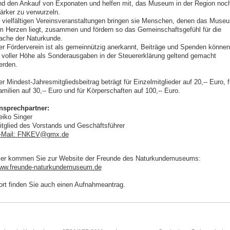
nd den Ankauf von Exponaten und helfen mit, das Museum in der Region noc
tärker zu verwurzeln.
n vielfältigen Vereinsveranstaltungen bringen sie Menschen, denen das Muse
m Herzen liegt, zusammen und fördern so das Gemeinschaftsgefühl für die
ache der Naturkunde.
er Förderverein ist als gemeinnützig anerkannt, Beiträge und Spenden können
n voller Höhe als Sonderausgaben in der Steuererklärung geltend gemacht
erden.
r Mindest-Jahresmitgliedsbeitrag beträgt für Einzelmitglieder auf 20,-- Euro, f
milien auf 30,-- Euro und für Körperschaften auf 100,-- Euro.
nsprechpartner:
eiko Singer
itglied des Vorstands und Geschäftsführer
-Mail: FNKEV
@
gmx
.
de
ier kommen Sie zur Website der Freunde des Naturkundemuseums:
ww.freunde-naturkundemuseum.de
ort finden Sie auch einen Aufnahmeantrag.