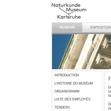
MUSÉUM
EXPOSITIO
INTRODUCTION
F
L’HISTOIRE DU MUSÉUM
D
ORGANIGRAMM
U
N
LISTE DES EMPLOYÉS
D
TENDERS
H