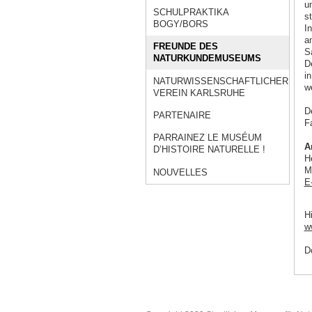
u
SCHULPRAKTIKA
s
BOGY/BORS
I
a
FREUNDE DES
S
NATURKUNDEMUSEUMS
D
i
NATURWISSENSCHAFTLICHER
w
VEREIN KARLSRUHE
De
PARTENAIRE
Fa
PARRAINEZ LE MUSÉUM
A
D’HISTOIRE NATURELLE !
H
M
NOUVELLES
E
H
w
D