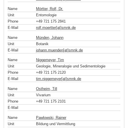
Name
Mörtter, Rolf, Dr.
Unit
Entomologie
Phone
+49 721 175 2841
E-Mail
rolf.moertter[at]smnk
.
de
Name
Münden, Johann
Unit
Botanik
E-Mail
johann.muenden[at]smnk
.
de
Name
Niggemeyer, Tim
Unit
Geologie, Mineralogie und Sedimentologie
Phone
+49 721 175 2120
E-Mail
tim.niggemeyer[at]smnk
.
de
Name
Ostheim, Till
Unit
Vivarium
Phone
+49 721 175 2101
E-Mail
Name
Pawlowski, Rainer
Unit
Bildung und Vermittlung