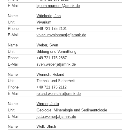
E-Mail
bjoern.reumont
@
smnk
.
de
Name
Wäckerle, Jan
Unit
Vivarium
Phone
+49 721 175 2101
E-Mail
vivariumvolontaer[at]smnk
.
de
Name
Weber, Sven
Unit
Bildung und Vermittlung
Phone
+49 721 175 2887
E-Mail
sven.weber[at]smnk
.
de
Name
Wenrich, Roland
Unit
Technik und Sicherheit
Phone
+49 721 175 2112
E-Mail
roland.wenrich[at]smnk
.
de
Name
Werner, Jutta
Unit
Geologie, Mineralogie und Sedimentologie
E-Mail
jutta.werner[at]smnk
.
de
Name
Wolf, Ulrich