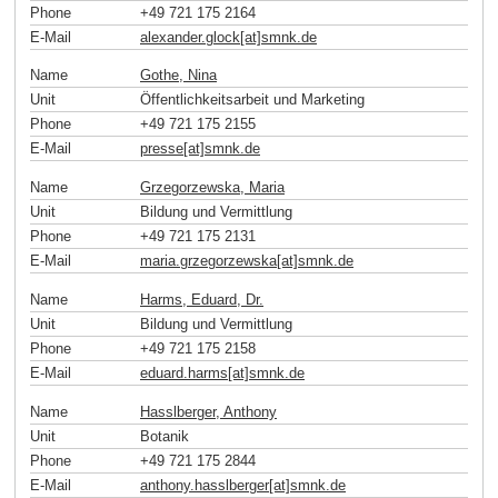
Phone
+49 721 175 2164
E-Mail
alexander.glock[at]smnk
.
de
Name
Gothe, Nina
Unit
Öffentlichkeitsarbeit und Marketing
Phone
+49 721 175 2155
E-Mail
presse[at]smnk
.
de
Name
Grzegorzewska, Maria
Unit
Bildung und Vermittlung
Phone
+49 721 175 2131
E-Mail
maria.grzegorzewska[at]smnk
.
de
Name
Harms, Eduard, Dr.
Unit
Bildung und Vermittlung
Phone
+49 721 175 2158
E-Mail
eduard.harms[at]smnk
.
de
Name
Hasslberger, Anthony
Unit
Botanik
Phone
+49 721 175 2844
E-Mail
anthony.hasslberger[at]smnk
.
de