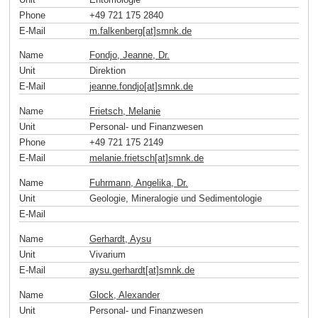
Phone
+49 721 175 2840
E-Mail
m.falkenberg[at]smnk
.
de
Name
Fondjo, Jeanne, Dr.
Unit
Direktion
E-Mail
jeanne.fondjo[at]smnk
.
de
Name
Frietsch, Melanie
Unit
Personal- und Finanzwesen
Phone
+49 721 175 2149
E-Mail
melanie.frietsch[at]smnk
.
de
Name
Fuhrmann, Angelika, Dr.
Unit
Geologie, Mineralogie und Sedimentologie
E-Mail
Name
Gerhardt, Aysu
Unit
Vivarium
E-Mail
aysu.gerhardt[at]smnk
.
de
Name
Glock, Alexander
Unit
Personal- und Finanzwesen