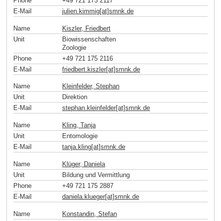
Phone
+49 721 175 2117
E-Mail
julien.kimmig[at]smnk
.
de
Name
Kiszler, Friedbert
Unit
Biowissenschaften
Zoologie
Phone
+49 721 175 2116
E-Mail
friedbert.kiszler[at]smnk
.
de
Name
Kleinfelder, Stephan
Unit
Direktion
E-Mail
stephan.kleinfelder[at]smnk
.
de
Name
Kling, Tanja
Unit
Entomologie
E-Mail
tanja.kling[at]smnk
.
de
Name
Klüger, Daniela
Unit
Bildung und Vermittlung
Phone
+49 721 175 2887
E-Mail
daniela.klueger[at]smnk
.
de
Name
Konstandin, Stefan