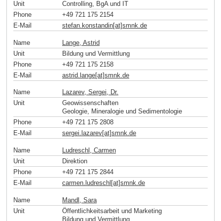
Unit
Controlling, BgA und IT
Phone
+49 721 175 2154
E-Mail
stefan.konstandin[at]smnk
.
de
Name
Lange, Astrid
Unit
Bildung und Vermittlung
Phone
+49 721 175 2158
E-Mail
astrid.lange[at]smnk
.
de
Name
Lazarev, Sergei, Dr.
Unit
Geowissenschaften
Geologie, Mineralogie und Sedimentologie
Phone
+49 721 175 2808
E-Mail
sergei.lazarev[at]smnk
.
de
Name
Ludreschl, Carmen
Unit
Direktion
Phone
+49 721 175 2844
E-Mail
carmen.ludreschl[at]smnk
.
de
Name
Mandl, Sara
Unit
Öffentlichkeitsarbeit und Marketing
Bildung und Vermittlung