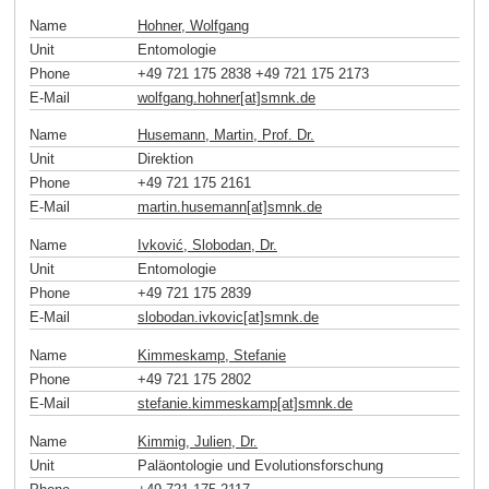
Name
Hohner, Wolfgang
Unit
Entomologie
Phone
+49 721 175 2838 +49 721 175 2173
E-Mail
wolfgang.hohner[at]smnk
.
de
Name
Husemann, Martin, Prof. Dr.
Unit
Direktion
Phone
+49 721 175 2161
E-Mail
martin.husemann[at]smnk
.
de
Name
Ivković, Slobodan, Dr.
Unit
Entomologie
Phone
+49 721 175 2839
E-Mail
slobodan.ivkovic[at]smnk
.
de
Name
Kimmeskamp, Stefanie
Phone
+49 721 175 2802
E-Mail
stefanie.kimmeskamp[at]smnk
.
de
Name
Kimmig, Julien, Dr.
Unit
Paläontologie und Evolutionsforschung