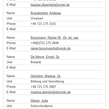
E-Mail
bastian.bluemle[at]smnk
.
de
Name
Brandstetter, Andreas
Unit
Vivarium
Phone
+49 721 175 2101
E-Mail
Name
Bussmann, Rainer W., Dr. rer. nat.
Phone
+49(0)721 175 2848
E-Mail
rainer.bussmann[at]smnk
.
de
Name
De Meyer, Emiel, Dr.
Unit
Botanik
E-Mail
Name
Deimling, Martina, Dr.
Unit
Bildung und Vermittlung
Phone
+49 721 175 2887
E-Mail
martina.deimling[at]smnk
.
de
Name
Dieser, Julia
Unit
Aufsichtsdienst