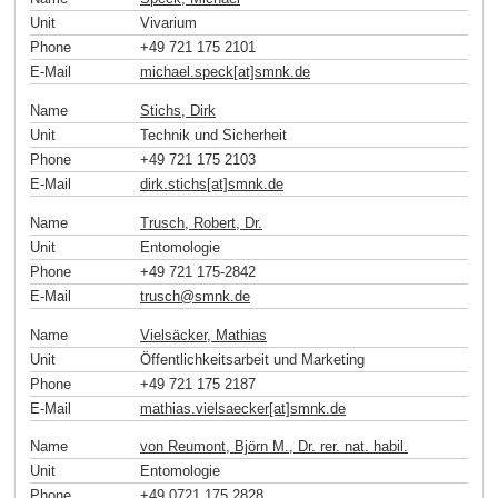
Unit
Vivarium
Phone
+49 721 175 2101
E-Mail
michael.speck[at]smnk
.
de
Name
Stichs, Dirk
Unit
Technik und Sicherheit
Phone
+49 721 175 2103
E-Mail
dirk.stichs[at]smnk
.
de
Name
Trusch, Robert, Dr.
Unit
Entomologie
Phone
+49 721 175-2842
E-Mail
trusch
@
smnk
.
de
Name
Vielsäcker, Mathias
Unit
Öffentlichkeitsarbeit und Marketing
Phone
+49 721 175 2187
E-Mail
mathias.vielsaecker[at]smnk
.
de
Name
von Reumont, Björn M., Dr. rer. nat. habil.
Unit
Entomologie
Phone
+49 0721 175 2828