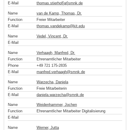
E-Mail
thomas.stierhof[at]smnk
.
de
Name
van de Kamp, Thomas, Dr.
Function
Freier Mitarbeiter
E-Mail
thomas.vandekamp
@
kit
.
edu
Name
Vedel, Vincent, Dr.
E-Mail
Name
Verhaagh, Manfred, Dr.
Function
Ehrenamtlicher Mitarbeiter
Phone
+49 721 175-2835
E-Mail
manfred.verhaagh
@
smnk
.
de
Name
Warzecha, Daniela
Function
Freie Mitarbeiterin
E-Mail
daniela.warzecha
@
smnk
.
de
Name
Weidenhammer, Jochen
Function
Ehrenamtlicher Mitarbeiter Digitalisierung
E-Mail
Name
Werner, Jutta