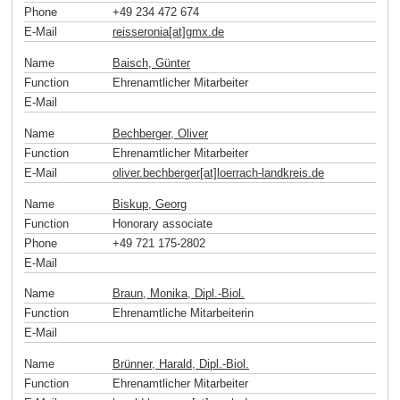
Phone
+49 234 472 674
E-Mail
reisseronia[at]gmx
.
de
Name
Baisch, Günter
Function
Ehrenamtlicher Mitarbeiter
E-Mail
Name
Bechberger, Oliver
Function
Ehrenamtlicher Mitarbeiter
E-Mail
oliver.bechberger[at]loerrach-landkreis
.
de
Name
Biskup, Georg
Function
Honorary associate
Phone
+49 721 175-2802
E-Mail
Name
Braun, Monika, Dipl.-Biol.
Function
Ehrenamtliche Mitarbeiterin
E-Mail
Name
Brünner, Harald, Dipl.-Biol.
Function
Ehrenamtlicher Mitarbeiter