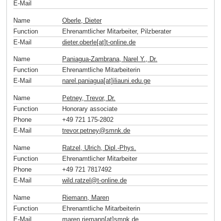
E-Mail
Name
Oberle, Dieter
Function
Ehrenamtlicher Mitarbeiter, Pilzberater
E-Mail
dieter.oberle[at]t-online
.
de
Name
Paniagua-Zambrana, Narel Y., Dr.
Function
Ehrenamtliche Mitarbeiterin
E-Mail
narel.paniagua[at]iliauni.edu
.
ge
Name
Petney, Trevor, Dr.
Function
Honorary associate
Phone
+49 721 175-2802
E-Mail
trevor.petney
@
smnk
.
de
Name
Ratzel, Ulrich, Dipl.-Phys.
Function
Ehrenamtlicher Mitarbeiter
Phone
+49 721 7817492
E-Mail
wild.ratzel
@
t-online
.
de
Name
Riemann, Maren
Function
Ehrenamtliche Mitarbeiterin
E-Mail
maren.riemann[at]smnk
.
de