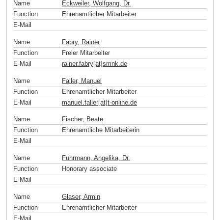
Name
Eckweiler, Wolfgang, Dr.
Function
Ehrenamtlicher Mitarbeiter
E-Mail
Name
Fabry, Rainer
Function
Freier Mitarbeiter
E-Mail
rainer.fabry[at]smnk
.
de
Name
Faller, Manuel
Function
Ehrenamtlicher Mitarbeiter
E-Mail
manuel.faller[at]t-online
.
de
Name
Fischer, Beate
Function
Ehrenamtliche Mitarbeiterin
E-Mail
Name
Fuhrmann, Angelika, Dr.
Function
Honorary associate
E-Mail
Name
Glaser, Armin
Function
Ehrenamtlicher Mitarbeiter
E-Mail