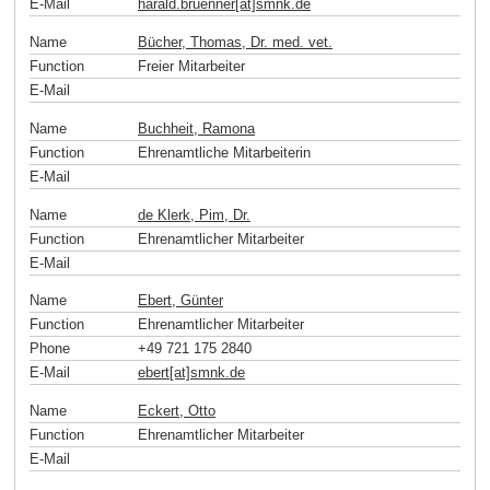
E-Mail
harald.bruenner[at]smnk
.
de
Name
Bücher, Thomas, Dr. med. vet.
Function
Freier Mitarbeiter
E-Mail
Name
Buchheit, Ramona
Function
Ehrenamtliche Mitarbeiterin
E-Mail
Name
de Klerk, Pim, Dr.
Function
Ehrenamtlicher Mitarbeiter
E-Mail
Name
Ebert, Günter
Function
Ehrenamtlicher Mitarbeiter
Phone
+49 721 175 2840
E-Mail
ebert[at]smnk
.
de
Name
Eckert, Otto
Function
Ehrenamtlicher Mitarbeiter
E-Mail