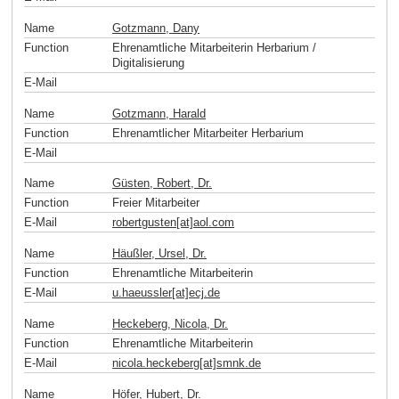
Name
Gotzmann, Dany
Function
Ehrenamtliche Mitarbeiterin Herbarium /
Digitalisierung
E-Mail
Name
Gotzmann, Harald
Function
Ehrenamtlicher Mitarbeiter Herbarium
E-Mail
Name
Güsten, Robert, Dr.
Function
Freier Mitarbeiter
E-Mail
robertgusten[at]aol
.
com
Name
Häußler, Ursel, Dr.
Function
Ehrenamtliche Mitarbeiterin
E-Mail
u.haeussler[at]ecj
.
de
Name
Heckeberg, Nicola, Dr.
Function
Ehrenamtliche Mitarbeiterin
E-Mail
nicola.heckeberg[at]smnk
.
de
Name
Höfer, Hubert, Dr.