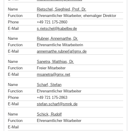
Name
Rietschel, Siegfried, Prof. Dr.
Function
Ehrenamtlicher Mitarbeiter, ehemaliger Direktor
Phone
+49 721 175-2860
E-Mail
s.rietschel
@
kabelbw
.
de
Name
Rubner, Annemarthe, Dr.
Function
Ehrenamtliche Mitarbeiterin
E-Mail
annemarthe.rubner[at]gmx
.
de
Name
Sanetra, Matthias, Dr.
Function
Freier Mitarbeiter
E-Mail
msanetra
@
gmx
.
net
Name
Scharf, Stefan
Function
Ehrenamtlicher Mitarbeiter
Phone
+49 721 175-2863
E-Mail
stefan.scharf
@
smnk
.
de
Name
Schick, Rudolf
Function
Ehrenamtlicher Mitarbeiter
E-Mail