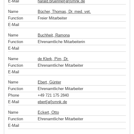
E-Mail
harald.bruenner[at]smnk
.
de
Name
Bücher, Thomas, Dr. med. vet.
Function
Freier Mitarbeiter
E-Mail
Name
Buchheit, Ramona
Function
Ehrenamtliche Mitarbeiterin
E-Mail
Name
de Klerk, Pim, Dr.
Function
Ehrenamtlicher Mitarbeiter
E-Mail
Name
Ebert, Günter
Function
Ehrenamtlicher Mitarbeiter
Phone
+49 721 175 2840
E-Mail
ebert[at]smnk
.
de
Name
Eckert, Otto
Function
Ehrenamtlicher Mitarbeiter
E-Mail