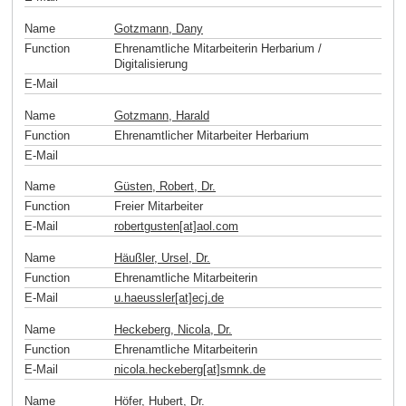
Name
Gotzmann, Dany
Function
Ehrenamtliche Mitarbeiterin Herbarium /
Digitalisierung
E-Mail
Name
Gotzmann, Harald
Function
Ehrenamtlicher Mitarbeiter Herbarium
E-Mail
Name
Güsten, Robert, Dr.
Function
Freier Mitarbeiter
E-Mail
robertgusten[at]aol
.
com
Name
Häußler, Ursel, Dr.
Function
Ehrenamtliche Mitarbeiterin
E-Mail
u.haeussler[at]ecj
.
de
Name
Heckeberg, Nicola, Dr.
Function
Ehrenamtliche Mitarbeiterin
E-Mail
nicola.heckeberg[at]smnk
.
de
Name
Höfer, Hubert, Dr.