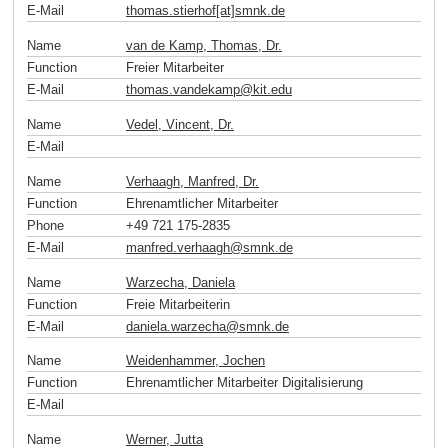
E-Mail
thomas.stierhof[at]smnk
.
de
Name
van de Kamp, Thomas, Dr.
Function
Freier Mitarbeiter
E-Mail
thomas.vandekamp
@
kit
.
edu
Name
Vedel, Vincent, Dr.
E-Mail
Name
Verhaagh, Manfred, Dr.
Function
Ehrenamtlicher Mitarbeiter
Phone
+49 721 175-2835
E-Mail
manfred.verhaagh
@
smnk
.
de
Name
Warzecha, Daniela
Function
Freie Mitarbeiterin
E-Mail
daniela.warzecha
@
smnk
.
de
Name
Weidenhammer, Jochen
Function
Ehrenamtlicher Mitarbeiter Digitalisierung
E-Mail
Name
Werner, Jutta