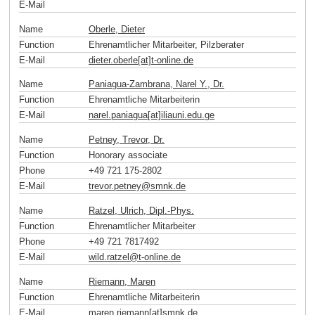
E-Mail
Name
Oberle, Dieter
Function
Ehrenamtlicher Mitarbeiter, Pilzberater
E-Mail
dieter.oberle[at]t-online
.
de
Name
Paniagua-Zambrana, Narel Y., Dr.
Function
Ehrenamtliche Mitarbeiterin
E-Mail
narel.paniagua[at]iliauni.edu
.
ge
Name
Petney, Trevor, Dr.
Function
Honorary associate
Phone
+49 721 175-2802
E-Mail
trevor.petney
@
smnk
.
de
Name
Ratzel, Ulrich, Dipl.-Phys.
Function
Ehrenamtlicher Mitarbeiter
Phone
+49 721 7817492
E-Mail
wild.ratzel
@
t-online
.
de
Name
Riemann, Maren
Function
Ehrenamtliche Mitarbeiterin
E-Mail
maren.riemann[at]smnk
.
de