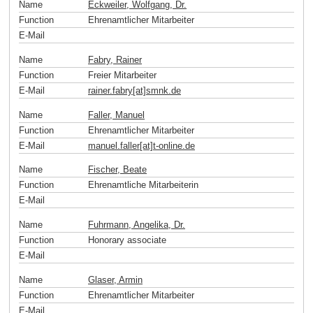
Name
Eckweiler, Wolfgang, Dr.
Function
Ehrenamtlicher Mitarbeiter
E-Mail
Name
Fabry, Rainer
Function
Freier Mitarbeiter
E-Mail
rainer.fabry[at]smnk
.
de
Name
Faller, Manuel
Function
Ehrenamtlicher Mitarbeiter
E-Mail
manuel.faller[at]t-online
.
de
Name
Fischer, Beate
Function
Ehrenamtliche Mitarbeiterin
E-Mail
Name
Fuhrmann, Angelika, Dr.
Function
Honorary associate
E-Mail
Name
Glaser, Armin
Function
Ehrenamtlicher Mitarbeiter
E-Mail