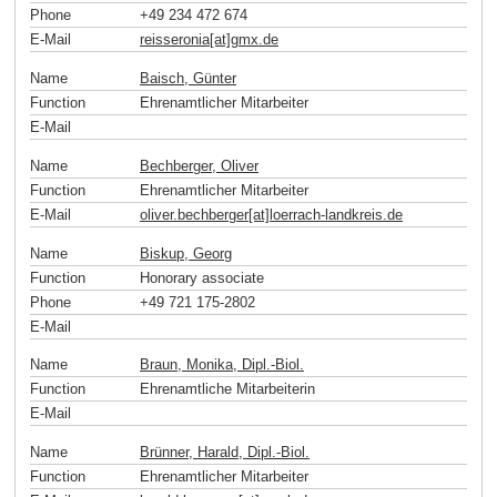
Phone
+49 234 472 674
E-Mail
reisseronia[at]gmx
.
de
Name
Baisch, Günter
Function
Ehrenamtlicher Mitarbeiter
E-Mail
Name
Bechberger, Oliver
Function
Ehrenamtlicher Mitarbeiter
E-Mail
oliver.bechberger[at]loerrach-landkreis
.
de
Name
Biskup, Georg
Function
Honorary associate
Phone
+49 721 175-2802
E-Mail
Name
Braun, Monika, Dipl.-Biol.
Function
Ehrenamtliche Mitarbeiterin
E-Mail
Name
Brünner, Harald, Dipl.-Biol.
Function
Ehrenamtlicher Mitarbeiter