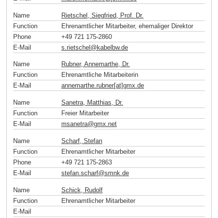
Name
Rietschel, Siegfried, Prof. Dr.
Function
Ehrenamtlicher Mitarbeiter, ehemaliger Direktor
Phone
+49 721 175-2860
E-Mail
s.rietschel
@
kabelbw
.
de
Name
Rubner, Annemarthe, Dr.
Function
Ehrenamtliche Mitarbeiterin
E-Mail
annemarthe.rubner[at]gmx
.
de
Name
Sanetra, Matthias, Dr.
Function
Freier Mitarbeiter
E-Mail
msanetra
@
gmx
.
net
Name
Scharf, Stefan
Function
Ehrenamtlicher Mitarbeiter
Phone
+49 721 175-2863
E-Mail
stefan.scharf
@
smnk
.
de
Name
Schick, Rudolf
Function
Ehrenamtlicher Mitarbeiter
E-Mail