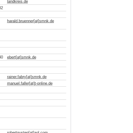
landkreis
.
de
02
harald.bruenner[at]smnk
.
de
40
ebert[at]smnk
.
de
rainer.fabry[at]smnk
.
de
manuel.faller[at]t-online
.
de
robertgusten[at]aol
.
com