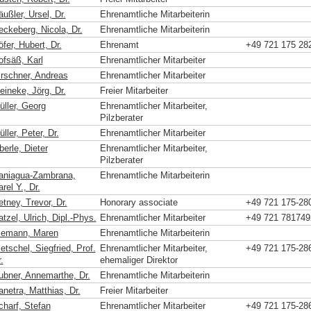
ußler, Ursel, Dr.
Ehrenamtliche Mitarbeiterin
eckeberg, Nicola, Dr.
Ehrenamtliche Mitarbeiterin
fer, Hubert, Dr.
Ehrenamt
+49 721 175 28
ofsäß, Karl
Ehrenamtlicher Mitarbeiter
irschner, Andreas
Ehrenamtlicher Mitarbeiter
eineke, Jörg, Dr.
Freier Mitarbeiter
üller, Georg
Ehrenamtlicher Mitarbeiter,
Pilzberater
ller, Peter, Dr.
Ehrenamtlicher Mitarbeiter
erle, Dieter
Ehrenamtlicher Mitarbeiter,
Pilzberater
aniagua-Zambrana,
Ehrenamtliche Mitarbeiterin
rel Y., Dr.
tney, Trevor, Dr.
Honorary associate
+49 721 175-28
tzel, Ulrich, Dipl.-Phys.
Ehrenamtlicher Mitarbeiter
+49 721 781749
iemann, Maren
Ehrenamtliche Mitarbeiterin
etschel, Siegfried, Prof.
Ehrenamtlicher Mitarbeiter,
+49 721 175-28
.
ehemaliger Direktor
ubner, Annemarthe, Dr.
Ehrenamtliche Mitarbeiterin
anetra, Matthias, Dr.
Freier Mitarbeiter
charf, Stefan
Ehrenamtlicher Mitarbeiter
+49 721 175-28