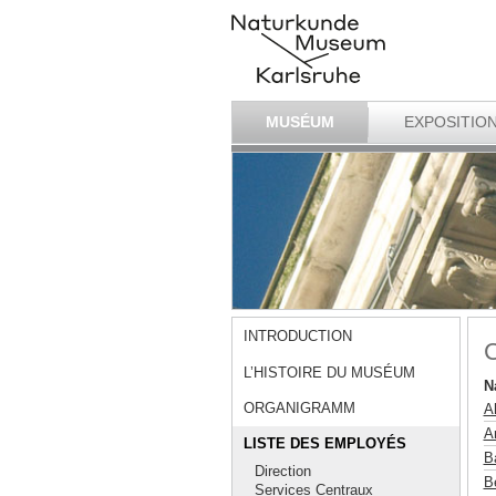
MUSÉUM
EXPOSITIO
INTRODUCTION
C
L’HISTOIRE DU MUSÉUM
N
ORGANIGRAMM
A
Ar
LISTE DES EMPLOYÉS
B
Direction
B
Services Centraux