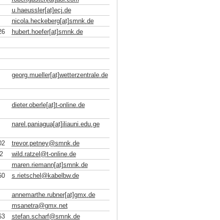
u.haeussler[at]ecj
.
de
nicola.heckeberg[at]smnk
.
de
26
hubert.hoefer[at]smnk
.
de
georg.mueller[at]wetterzentrale
.
de
dieter.oberle[at]t-online
.
de
narel.paniagua[at]iliauni.edu
.
ge
02
trevor.petney
@
smnk
.
de
2
wild.ratzel
@
t-online
.
de
maren.riemann[at]smnk
.
de
60
s.rietschel
@
kabelbw
.
de
annemarthe.rubner[at]gmx
.
de
msanetra
@
gmx
.
net
63
stefan.scharf
@
smnk
.
de