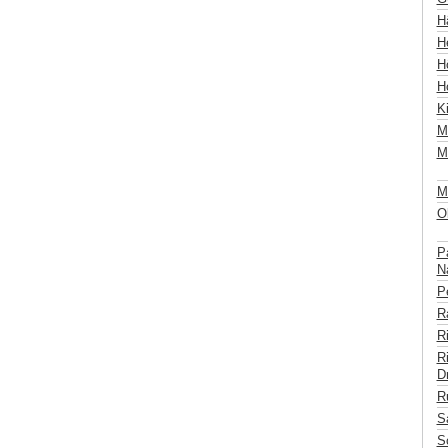
Hä
H
Hö
H
K
M
M
Mü
Ob
P
Na
Pe
Ra
R
Ri
Dr
R
S
S