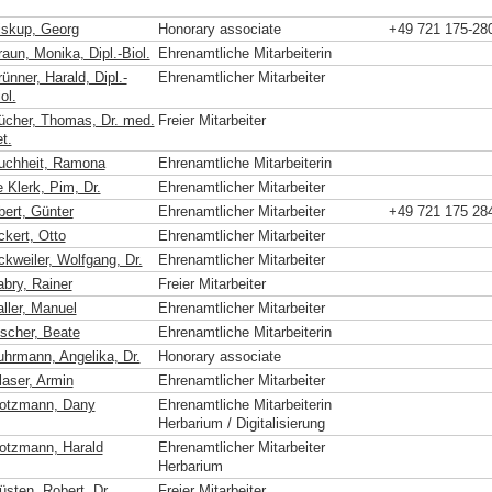
iskup, Georg
Honorary associate
+49 721 175-28
aun, Monika, Dipl.-Biol.
Ehrenamtliche Mitarbeiterin
ünner, Harald, Dipl.-
Ehrenamtlicher Mitarbeiter
ol.
ücher, Thomas, Dr. med.
Freier Mitarbeiter
t.
uchheit, Ramona
Ehrenamtliche Mitarbeiterin
 Klerk, Pim, Dr.
Ehrenamtlicher Mitarbeiter
bert, Günter
Ehrenamtlicher Mitarbeiter
+49 721 175 28
ckert, Otto
Ehrenamtlicher Mitarbeiter
ckweiler, Wolfgang, Dr.
Ehrenamtlicher Mitarbeiter
abry, Rainer
Freier Mitarbeiter
aller, Manuel
Ehrenamtlicher Mitarbeiter
ischer, Beate
Ehrenamtliche Mitarbeiterin
uhrmann, Angelika, Dr.
Honorary associate
laser, Armin
Ehrenamtlicher Mitarbeiter
otzmann, Dany
Ehrenamtliche Mitarbeiterin
Herbarium / Digitalisierung
otzmann, Harald
Ehrenamtlicher Mitarbeiter
Herbarium
üsten, Robert, Dr.
Freier Mitarbeiter