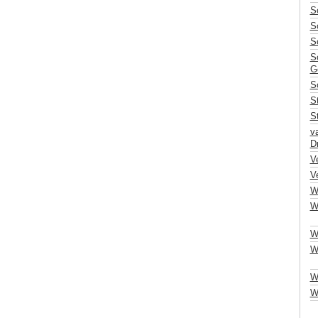
S
S
S
Sc
G
S
S
S
v
Dr
Ve
V
W
W
W
Wi
W
Wu