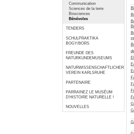
Communication
B
Sciences de la terre
Biosciences
Br
Bénévoles
Br
Bi
TENDERS
B
ve
SCHULPRAKTIKA
BOGY/BORS
B
de
FREUNDE DES
E
NATURKUNDEMUSEUMS
E
NATURWISSENSCHAFTLICHER
E
VEREIN KARLSRUHE
F
PARTENAIRE
F
F
PARRAINEZ LE MUSÉUM
F
D’HISTOIRE NATURELLE !
G
NOUVELLES
G
G
G