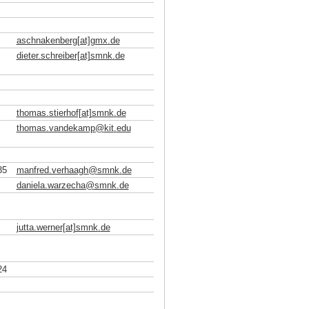
aschnakenberg[at]gmx
.
de
dieter.schreiber[at]smnk
.
de
thomas.stierhof[at]smnk
.
de
thomas.vandekamp
@
kit
.
edu
35
manfred.verhaagh
@
smnk
.
de
daniela.warzecha
@
smnk
.
de
jutta.werner[at]smnk
.
de
24