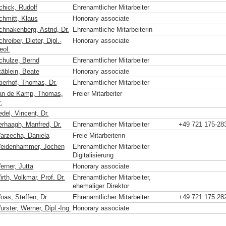
chick, Rudolf
Ehrenamtlicher Mitarbeiter
chmitt, Klaus
Honorary associate
chnakenberg, Astrid, Dr.
Ehrenamtliche Mitarbeiterin
hreiber, Dieter, Dipl.-
Honorary associate
eol.
chulze, Bernd
Ehrenamtlicher Mitarbeiter
täblein, Beate
Honorary associate
tierhof, Thomas, Dr.
Ehrenamtlicher Mitarbeiter
an de Kamp, Thomas,
Freier Mitarbeiter
.
del, Vincent, Dr.
erhaagh, Manfred, Dr.
Ehrenamtlicher Mitarbeiter
+49 721 175-28
arzecha, Daniela
Freie Mitarbeiterin
eidenhammer, Jochen
Ehrenamtlicher Mitarbeiter
Digitalisierung
erner, Jutta
Honorary associate
rth, Volkmar, Prof. Dr.
Ehrenamtlicher Mitarbeiter,
ehemaliger Direktor
oas, Steffen, Dr.
Ehrenamtlicher Mitarbeiter
+49 721 175 28
rster, Werner, Dipl.-Ing.
Honorary associate