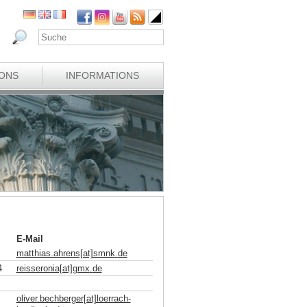
IONS
INFORMATIONS
E-Mail
matthias.ahrens[at]smnk
.
de
4
reisseronia[at]gmx
.
de
oliver.bechberger[at]loerrach-