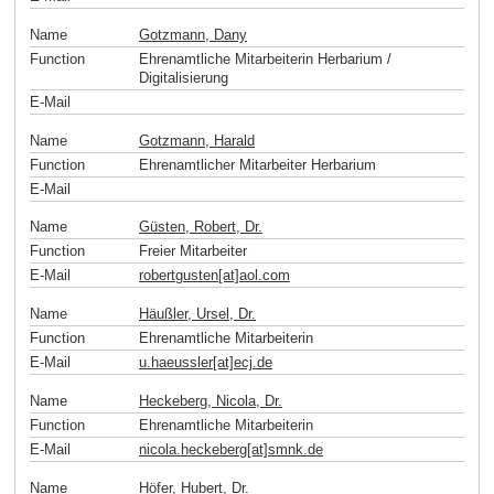
Name
Gotzmann, Dany
Function
Ehrenamtliche Mitarbeiterin Herbarium /
Digitalisierung
E-Mail
Name
Gotzmann, Harald
Function
Ehrenamtlicher Mitarbeiter Herbarium
E-Mail
Name
Güsten, Robert, Dr.
Function
Freier Mitarbeiter
E-Mail
robertgusten[at]aol
.
com
Name
Häußler, Ursel, Dr.
Function
Ehrenamtliche Mitarbeiterin
E-Mail
u.haeussler[at]ecj
.
de
Name
Heckeberg, Nicola, Dr.
Function
Ehrenamtliche Mitarbeiterin
E-Mail
nicola.heckeberg[at]smnk
.
de
Name
Höfer, Hubert, Dr.