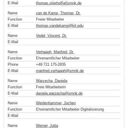
E-Mail
thomas.stierhof[at]smnk
.
de
Name
van de Kamp, Thomas, Dr.
Function
Freier Mitarbeiter
E-Mail
thomas.vandekamp
@
kit
.
edu
Name
Vedel, Vincent, Dr.
E-Mail
Name
Verhaagh, Manfred, Dr.
Function
Ehrenamtlicher Mitarbeiter
Phone
+49 721 175-2835
E-Mail
manfred.verhaagh
@
smnk
.
de
Name
Warzecha, Daniela
Function
Freie Mitarbeiterin
E-Mail
daniela.warzecha
@
smnk
.
de
Name
Weidenhammer, Jochen
Function
Ehrenamtlicher Mitarbeiter Digitalisierung
E-Mail
Name
Werner, Jutta