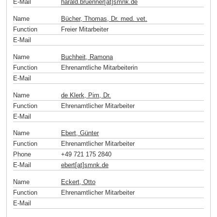
E-Mail
harald.bruenner[at]smnk
.
de
Name
Bücher, Thomas, Dr. med. vet.
Function
Freier Mitarbeiter
E-Mail
Name
Buchheit, Ramona
Function
Ehrenamtliche Mitarbeiterin
E-Mail
Name
de Klerk, Pim, Dr.
Function
Ehrenamtlicher Mitarbeiter
E-Mail
Name
Ebert, Günter
Function
Ehrenamtlicher Mitarbeiter
Phone
+49 721 175 2840
E-Mail
ebert[at]smnk
.
de
Name
Eckert, Otto
Function
Ehrenamtlicher Mitarbeiter
E-Mail