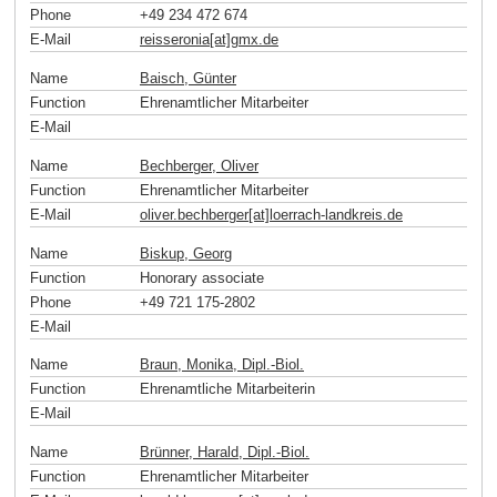
Phone
+49 234 472 674
E-Mail
reisseronia[at]gmx
.
de
Name
Baisch, Günter
Function
Ehrenamtlicher Mitarbeiter
E-Mail
Name
Bechberger, Oliver
Function
Ehrenamtlicher Mitarbeiter
E-Mail
oliver.bechberger[at]loerrach-landkreis
.
de
Name
Biskup, Georg
Function
Honorary associate
Phone
+49 721 175-2802
E-Mail
Name
Braun, Monika, Dipl.-Biol.
Function
Ehrenamtliche Mitarbeiterin
E-Mail
Name
Brünner, Harald, Dipl.-Biol.
Function
Ehrenamtlicher Mitarbeiter