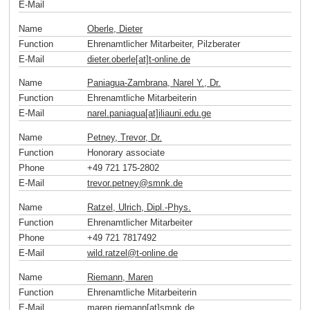
E-Mail
Name
Oberle, Dieter
Function
Ehrenamtlicher Mitarbeiter, Pilzberater
E-Mail
dieter.oberle[at]t-online
.
de
Name
Paniagua-Zambrana, Narel Y., Dr.
Function
Ehrenamtliche Mitarbeiterin
E-Mail
narel.paniagua[at]iliauni.edu
.
ge
Name
Petney, Trevor, Dr.
Function
Honorary associate
Phone
+49 721 175-2802
E-Mail
trevor.petney
@
smnk
.
de
Name
Ratzel, Ulrich, Dipl.-Phys.
Function
Ehrenamtlicher Mitarbeiter
Phone
+49 721 7817492
E-Mail
wild.ratzel
@
t-online
.
de
Name
Riemann, Maren
Function
Ehrenamtliche Mitarbeiterin
E-Mail
maren.riemann[at]smnk
.
de