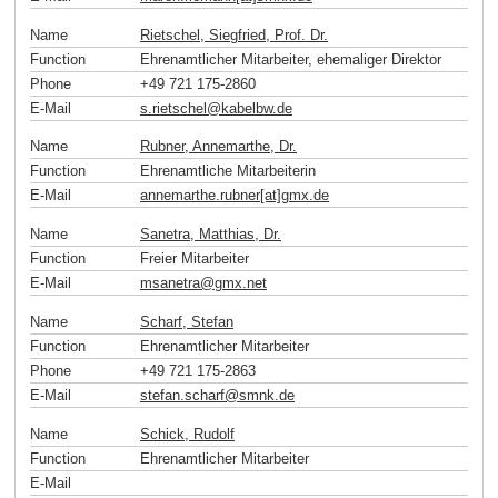
Name
Rietschel, Siegfried, Prof. Dr.
Function
Ehrenamtlicher Mitarbeiter, ehemaliger Direktor
Phone
+49 721 175-2860
E-Mail
s.rietschel
@
kabelbw
.
de
Name
Rubner, Annemarthe, Dr.
Function
Ehrenamtliche Mitarbeiterin
E-Mail
annemarthe.rubner[at]gmx
.
de
Name
Sanetra, Matthias, Dr.
Function
Freier Mitarbeiter
E-Mail
msanetra
@
gmx
.
net
Name
Scharf, Stefan
Function
Ehrenamtlicher Mitarbeiter
Phone
+49 721 175-2863
E-Mail
stefan.scharf
@
smnk
.
de
Name
Schick, Rudolf
Function
Ehrenamtlicher Mitarbeiter
E-Mail