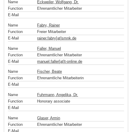
Name
Eckweiler, Wolfgang, Dr.
Function
Ehrenamtlicher Mitarbeiter
E-Mail
Name
Fabry, Rainer
Function
Freier Mitarbeiter
E-Mail
rainer.fabry[at]smnk
.
de
Name
Faller, Manuel
Function
Ehrenamtlicher Mitarbeiter
E-Mail
manuel.faller[at]t-online
.
de
Name
Fischer, Beate
Function
Ehrenamtliche Mitarbeiterin
E-Mail
Name
Fuhrmann, Angelika, Dr.
Function
Honorary associate
E-Mail
Name
Glaser, Armin
Function
Ehrenamtlicher Mitarbeiter
E-Mail