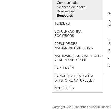
Communication
Sciences de la terre
Biosciences
W
Bénévoles
se
TENDERS
2
SCHULPRAKTIKA
BOGY/BORS
se
1
FREUNDE DES
NATURKUNDEMUSEUMS
P
NATURWISSENSCHAFTLICHER
VEREIN KARLSRUHE
Ba
PARTENAIRE
PARRAINEZ LE MUSÉUM
D’HISTOIRE NATURELLE !
NOUVELLES
Copyright 2020 Staatliches Museum für Nat