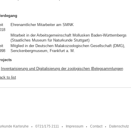
erdegang
it
Ehrenamtlicher Mitarbeiter am SMNK
018
Mitarbeit in der Arbeitsgemeinschaft Mollusken Baden-Württembergs
(Staatliches Museum für Naturkunde Stuttgart)
it
Mitglied in der Deutschen Malakozoologischen Gesellschaft (DMG),
998
Senckenbergmuseum, Frankfurt a. M.
rojects
Inventarisierung und Digitalisierung der zoologischen |Belegsammlungen
ck to list
urkunde Karlsruhe
0721/175 2111
Impressum
Contact
Datenschutz