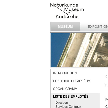
MUSÉUM
EXPOSITIO
INTRODUCTION
O
L’HISTOIRE DU MUSÉUM
E
ORGANIGRAMM
LISTE DES EMPLOYÉS
F
Direction
C
Services Centraux