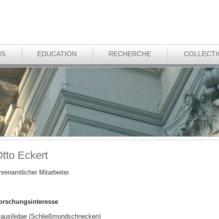
NS
EDUCATION
RECHERCHE
COLLECT
tto Eckert
hrenamtlicher Mitarbeiter
orschungsinteresse
lausiliidae (Schließmundschnecken)