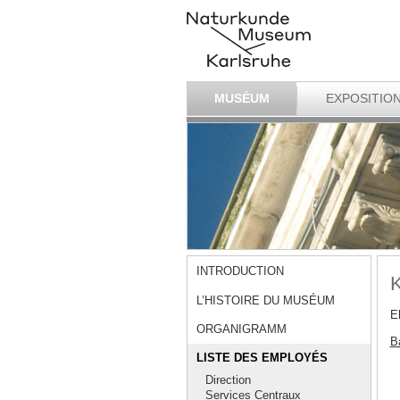
MUSÉUM
EXPOSITIO
INTRODUCTION
K
L’HISTOIRE DU MUSÉUM
E
ORGANIGRAMM
Ba
LISTE DES EMPLOYÉS
Direction
Services Centraux