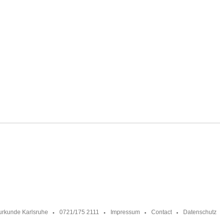
urkunde Karlsruhe
0721/175 2111
Impressum
Contact
Datenschutz