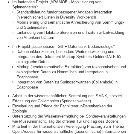
Im laufenden Projekt „ARAMOB - Mobilisierung von
Spinnendaten“:
Standardisierung fundortbezogener Angaben Integration
(hierarchischer) Listen in Diversity Workbench
Mobilisierung und semantische Anreicherung von Sammlungs-
und Studiendaten
Einbindung von Habitatpräferenzen und Traits zur Entwicklung
von Artenkennblättern
Im Projekt „Edaphobase - GBIF Datenbank Bodenzoologie“:
Datenbankkonzeption, besonders Weiterentwicklung und
Integration des Dokument-Markup-Systems GoldenGATE für
ökologische Daten
Markup (semiautomatische Extraktion) von taxonomischen und
ökologischen Daten zu Hornmilben und Integration in
Edaphobase
Integration von Daten zu Springschwänzen (Collembola) in
Edaphobase
Arbeit in der wissenschaftlichen Sammlung des SMNK, speziell
Erfassung der Collembolen (Springschwänze)
Erweiterung und Pflege der Fachliteratur-Datenbanken der
Zoologie
Unterstützung der Wissensvermittlung bei Sonderveranstaltungen
wie Museumsnacht, Tag der offenen Tür und Tag des Bodens
Mitarbeit in der Internationalen Vereinigung Plazi.org zum Thema
Open Access für wissenschaftliche (taxonomische) Informationen