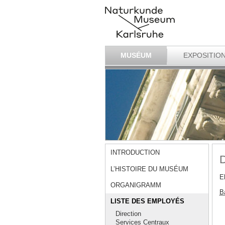
MUSÉUM
EXPOSITIO
INTRODUCTION
D
L’HISTOIRE DU MUSÉUM
E
ORGANIGRAMM
Ba
LISTE DES EMPLOYÉS
Direction
Services Centraux