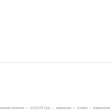
urkunde Karlsruhe
0721/175 2111
Impressum
Contact
Datenschutz