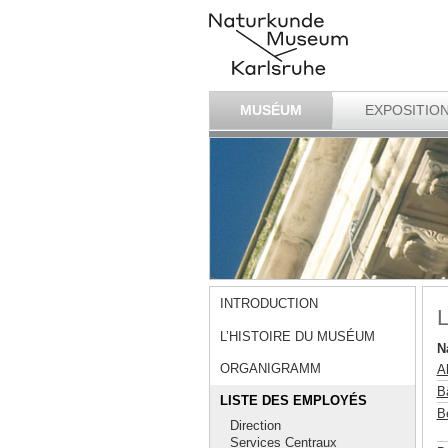
MUSÉUM
EXPOSITIO
INTRODUCTION
L
L’HISTOIRE DU MUSÉUM
N
ORGANIGRAMM
A
B
LISTE DES EMPLOYÉS
B
Direction
Services Centraux