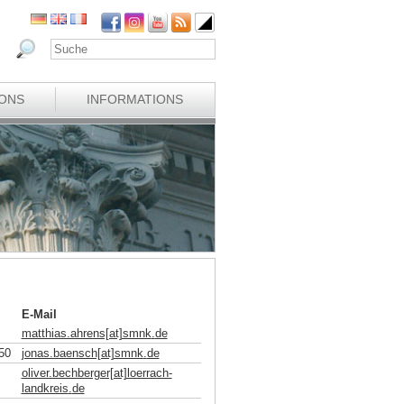
IONS
INFORMATIONS
E-Mail
matthias.ahrens[at]smnk
.
de
50
jonas.baensch[at]smnk
.
de
oliver.bechberger[at]loerrach-
landkreis
.
de