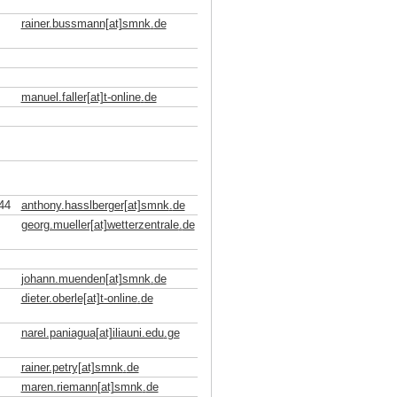
rainer.bussmann[at]smnk
.
de
manuel.faller[at]t-online
.
de
44
anthony.hasslberger[at]smnk
.
de
georg.mueller[at]wetterzentrale
.
de
johann.muenden[at]smnk
.
de
dieter.oberle[at]t-online
.
de
narel.paniagua[at]iliauni.edu
.
ge
rainer.petry[at]smnk
.
de
maren.riemann[at]smnk
.
de