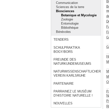
B
Communication
B
Sciences de la terre
re
Biosciences
Botanique et Mycologie
de
Zoologie
D
Entomologie
F
Bibliothèque
Bénévoles
F
G
TENDERS
G
SCHULPRAKTIKA
BOGY/BORS
H
FREUNDE DES
M
NATURKUNDEMUSEUMS
Mü
NATURWISSENSCHAFTLICHER
VEREIN KARLSRUHE
M
Ob
PARTENAIRE
P
PARRAINEZ LE MUSÉUM
Na
D’HISTOIRE NATURELLE !
P
NOUVELLES
R