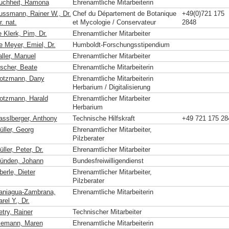
uchheit, Ramona
Ehrenamtliche Mitarbeiterin
ussmann, Rainer W., Dr.
Chef du Département de Botanique
+49(0)721 175
r. nat.
et Mycologie / Conservateur
2848
 Klerk, Pim, Dr.
Ehrenamtlicher Mitarbeiter
e Meyer, Emiel, Dr.
Humboldt-Forschungsstipendium
aller, Manuel
Ehrenamtlicher Mitarbeiter
ischer, Beate
Ehrenamtliche Mitarbeiterin
otzmann, Dany
Ehrenamtliche Mitarbeiterin
Herbarium / Digitalisierung
otzmann, Harald
Ehrenamtlicher Mitarbeiter
Herbarium
asslberger, Anthony
Technische Hilfskraft
+49 721 175 28
üller, Georg
Ehrenamtlicher Mitarbeiter,
Pilzberater
ller, Peter, Dr.
Ehrenamtlicher Mitarbeiter
ünden, Johann
Bundesfreiwilligendienst
erle, Dieter
Ehrenamtlicher Mitarbeiter,
Pilzberater
aniagua-Zambrana,
Ehrenamtliche Mitarbeiterin
rel Y., Dr.
etry, Rainer
Technischer Mitarbeiter
iemann, Maren
Ehrenamtliche Mitarbeiterin