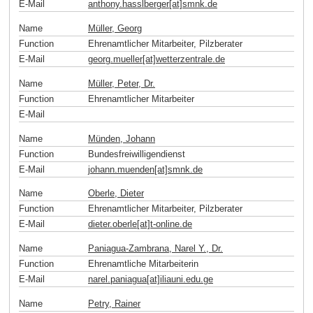
E-Mail
anthony.hasslberger[at]smnk
.
de
Name
Müller, Georg
Function
Ehrenamtlicher Mitarbeiter, Pilzberater
E-Mail
georg.mueller[at]wetterzentrale
.
de
Name
Müller, Peter, Dr.
Function
Ehrenamtlicher Mitarbeiter
E-Mail
Name
Münden, Johann
Function
Bundesfreiwilligendienst
E-Mail
johann.muenden[at]smnk
.
de
Name
Oberle, Dieter
Function
Ehrenamtlicher Mitarbeiter, Pilzberater
E-Mail
dieter.oberle[at]t-online
.
de
Name
Paniagua-Zambrana, Narel Y., Dr.
Function
Ehrenamtliche Mitarbeiterin
E-Mail
narel.paniagua[at]iliauni.edu
.
ge
Name
Petry, Rainer