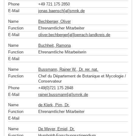
Phone
+49 721 175 2850
E-Mail
jonas.baensch[at]smnk
.
de
Name
Bechberger, Oliver
Function
Ehrenamtlicher Mitarbeiter
E-Mail
oliver.bechberger[at]loerrach-landkreis
.
de
Name
Buchheit, Ramona
Function
Ehrenamtliche Mitarbeiterin
E-Mail
Name
Bussmann, Rainer W., Dr. rer. nat.
Function
Chef du Département de Botanique et Mycologie /
Conservateur
Phone
+49(0)721 175 2848
E-Mail
rainer.bussmann[at]smnk
.
de
Name
de Klerk, Pim, Dr.
Function
Ehrenamtlicher Mitarbeiter
E-Mail
Name
De Meyer, Emiel, Dr.
Function
Humboldt-Forschungsstipendium