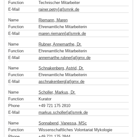
Function
Technischer Mitarbeiter
E-Mail
rainer.petry[at]smnk
.
de
Name
Riemann, Maren
Function
Ehrenamtliche Mitarbeiterin
E-Mail
maren.riemann[at]smnk
.
de
Name
Rubner, Annemarthe, Dr.
Function
Ehrenamtliche Mitarbeiterin
E-Mail
annemarthe.rubner[at]gmx
.
de
Name
Schnakenberg, Astrid, Dr.
Function
Ehrenamtliche Mitarbeiterin
E-Mail
aschnakenberg[at]gmx
.
de
Name
Scholler, Markus, Dr.
Function
Kurator
Phone
+49 721 175 2810
E-Mail
markus.scholler[at]smnk
.
de
Name
Sonnabend, Vanessa, MSc
Function
Wissenschaftliches Volontariat Mykologie
Phone
+49 721 175 2844