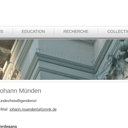
NS
EDUCATION
RECHERCHE
COLLECT
Johann Münden
undesfreiwilligendienst
-Mail:
johann.muenden[at]smnk
.
de
erdegang