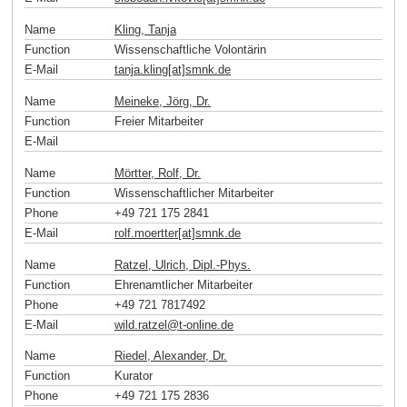
Name
Kling, Tanja
Function
Wissenschaftliche Volontärin
E-Mail
tanja.kling[at]smnk
.
de
Name
Meineke, Jörg, Dr.
Function
Freier Mitarbeiter
E-Mail
Name
Mörtter, Rolf, Dr.
Function
Wissenschaftlicher Mitarbeiter
Phone
+49 721 175 2841
E-Mail
rolf.moertter[at]smnk
.
de
Name
Ratzel, Ulrich, Dipl.-Phys.
Function
Ehrenamtlicher Mitarbeiter
Phone
+49 721 7817492
E-Mail
wild.ratzel
@
t-online
.
de
Name
Riedel, Alexander, Dr.
Function
Kurator
Phone
+49 721 175 2836