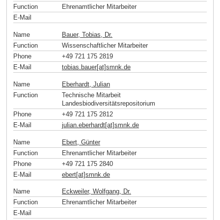
Function
Ehrenamtlicher Mitarbeiter
E-Mail
Name
Bauer, Tobias, Dr.
Function
Wissenschaftlicher Mitarbeiter
Phone
+49 721 175 2819
E-Mail
tobias.bauer[at]smnk
.
de
Name
Eberhardt, Julian
Function
Technische Mitarbeit
Landesbiodiversitätsrepositorium
Phone
+49 721 175 2812
E-Mail
julian.eberhardt[at]smnk
.
de
Name
Ebert, Günter
Function
Ehrenamtlicher Mitarbeiter
Phone
+49 721 175 2840
E-Mail
ebert[at]smnk
.
de
Name
Eckweiler, Wolfgang, Dr.
Function
Ehrenamtlicher Mitarbeiter
E-Mail