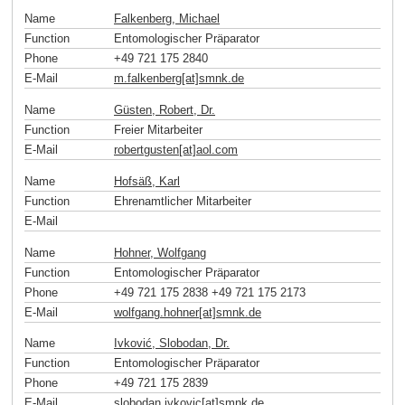
Name
Falkenberg, Michael
Function
Entomologischer Präparator
Phone
+49 721 175 2840
E-Mail
m.falkenberg[at]smnk
.
de
Name
Güsten, Robert, Dr.
Function
Freier Mitarbeiter
E-Mail
robertgusten[at]aol
.
com
Name
Hofsäß, Karl
Function
Ehrenamtlicher Mitarbeiter
E-Mail
Name
Hohner, Wolfgang
Function
Entomologischer Präparator
Phone
+49 721 175 2838 +49 721 175 2173
E-Mail
wolfgang.hohner[at]smnk
.
de
Name
Ivković, Slobodan, Dr.
Function
Entomologischer Präparator
Phone
+49 721 175 2839
E-Mail
slobodan.ivkovic[at]smnk
.
de