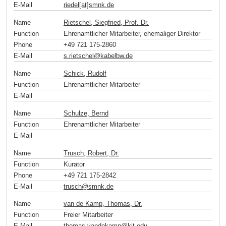
E-Mail
riedel[at]smnk
.
de
Name
Rietschel, Siegfried, Prof. Dr.
Function
Ehrenamtlicher Mitarbeiter, ehemaliger Direktor
Phone
+49 721 175-2860
E-Mail
s.rietschel
@
kabelbw
.
de
Name
Schick, Rudolf
Function
Ehrenamtlicher Mitarbeiter
E-Mail
Name
Schulze, Bernd
Function
Ehrenamtlicher Mitarbeiter
E-Mail
Name
Trusch, Robert, Dr.
Function
Kurator
Phone
+49 721 175-2842
E-Mail
trusch
@
smnk
.
de
Name
van de Kamp, Thomas, Dr.
Function
Freier Mitarbeiter
E-Mail
thomas.vandekamp
@
kit
.
edu