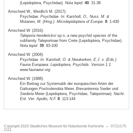
(Lepidoptera, Psychidae).
Nota lepid.
40
: 31-38
Arnscheid W., Weidlich M. (2017):
Psychidae.
Psychidae. In: Karsholt, O., Nuss, M. &
Mutanen, M. (Hrsg.): Microlepidoptera of Europe.
8
: 1-430
Arnscheid W. (2016):
Taleporia henderickxi
sp.n, a new psychid species of the
subfamily Taleporiinae from Crete (Lepidoptera, Psychidae).
Nota lepid.
39
: 93-100
Arnscheid W. (2004):
Psychidae.
In: Karsholt, O. & Nieukerken, E.J. v. (Eds.)
Fauna Europaea: Lepidoptera, Psychids. Version 1.1.
www.faunaeur.org
Arnscheid W. (1988):
Ein Beitrag zur Systematik der europaischen Arten der
Gattungen
Postsolenobia
Meier,
Brevantennia
Sieder und
Siederia
Meier (Lepidoptera, Psychidae, Taleporiinae).
Nachr.
Ent. Ver. Apollo, N.F.
8
: 113-144
Copyright 2020 Staatliches Museum für Naturkunde Karlsruhe
0721/175
2111