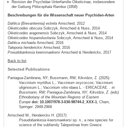
Revision der Psychidae Unterfamilie Oiketicinae, insbesondere
der Gattung
Ptilocephala
Rambur (1858)
Beschreibungen für die Wissenschaft neuer Psychiden-Arten
Dahlica (Brevantennia) estrela
Arnscheid, 2012
Oiketicoides obscura
Sobczyk, Arnscheid & Nuss, 2014
Oiketicoides aragonensis
Sobczyk, Arnscheid & Nuss, 2014
Oiketicoides hispanolusitania
Sobczyk, Arnscheid & Nuss, 2014
Dahlica michaela
Arnscheid, 2016
Taleporia henderickxi
Arnscheid, 2016
Pseudobankesia keersmaekersi
Arnscheid & Henderickx, 2017
Back to list
Selected Publications
Paniagua-Zambrana, NY; Bussmann, RW; Kikvidze, Z. (2025):
Vaccinium myrtillus L.; Vaccinium oxycoccos; Vaccinium
uliginosum L.; Vaccinium vitis-idaea L. - ERICACEAE.
. in:
Bussmann, RW; Paniagua-Zambrana, NY; Kikvidze, Z. (eds)
Ethnobotany of the Mountain Regions of Eastern
Europe
doi: 10.1007/978-3-030-98744-2_XXX-1
, Cham,
Springer: 2949-2968
Arnscheid W., Henderickx H. (2017):
Pseudobankesia keersmaekersi
sp. n., a new species for
science of the subfamily Taleporiinae from Greece