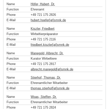
Name
Höfer, Hubert, Dr.
Function
Ehrenamt
Phone
+49 721 175 2826
E-Mail
hubert.hoefer[at]smnk
.
de
Name
Kiszler, Friedbert
Function
Wirbeltierpräparator
Phone
+49 721 175 2116
E-Mail
friedbert.kiszler[at]smnk
.
de
Name
Manegold, Albrecht, Dr.
Function
Kurator Wirbeltiere
Phone
+49 721 175 2817
E-Mail
albrecht.manegold[at]smnk
.
de
Name
Stierhof, Thomas, Dr.
Function
Ehrenamtlicher Mitarbeiter
E-Mail
thomas.stierhof[at]smnk
.
de
Name
Woas, Steffen, Dr.
Function
Ehrenamtlicher Mitarbeiter
Phone
+49 721 175 2824