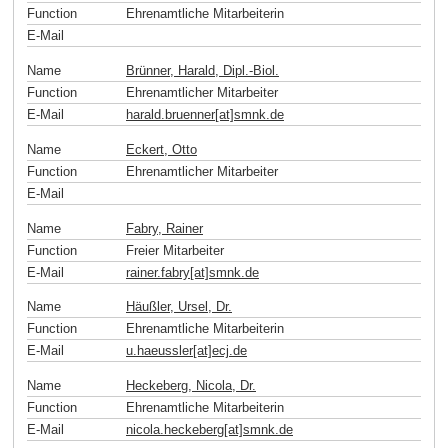
Function
Ehrenamtliche Mitarbeiterin
E-Mail
Name
Brünner, Harald, Dipl.-Biol.
Function
Ehrenamtlicher Mitarbeiter
E-Mail
harald.bruenner[at]smnk
.
de
Name
Eckert, Otto
Function
Ehrenamtlicher Mitarbeiter
E-Mail
Name
Fabry, Rainer
Function
Freier Mitarbeiter
E-Mail
rainer.fabry[at]smnk
.
de
Name
Häußler, Ursel, Dr.
Function
Ehrenamtliche Mitarbeiterin
E-Mail
u.haeussler[at]ecj
.
de
Name
Heckeberg, Nicola, Dr.
Function
Ehrenamtliche Mitarbeiterin
E-Mail
nicola.heckeberg[at]smnk
.
de