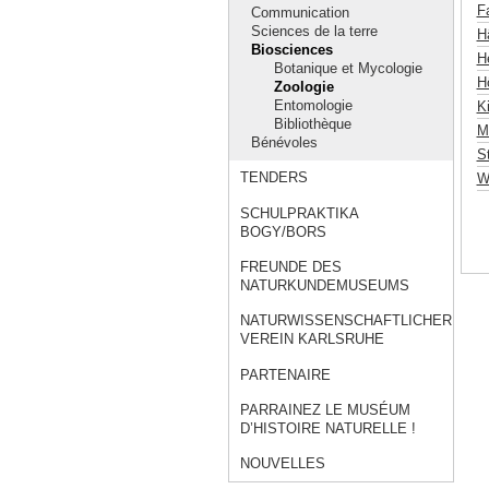
F
Communication
Sciences de la terre
Hä
Biosciences
H
Botanique et Mycologie
Hö
Zoologie
Entomologie
Ki
Bibliothèque
M
Bénévoles
S
TENDERS
W
SCHULPRAKTIKA
BOGY/BORS
FREUNDE DES
NATURKUNDEMUSEUMS
NATURWISSENSCHAFTLICHER
VEREIN KARLSRUHE
PARTENAIRE
PARRAINEZ LE MUSÉUM
D’HISTOIRE NATURELLE !
NOUVELLES