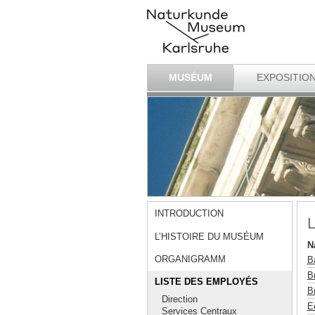
MUSÉUM
EXPOSITIO
INTRODUCTION
L
L’HISTOIRE DU MUSÉUM
N
ORGANIGRAMM
Ba
Br
LISTE DES EMPLOYÉS
Br
Direction
E
Services Centraux