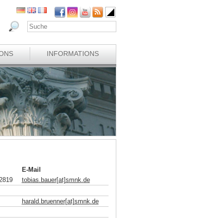
IONS
INFORMATIONS
E-Mail
2819
tobias.bauer[at]smnk
.
de
harald.bruenner[at]smnk
.
de