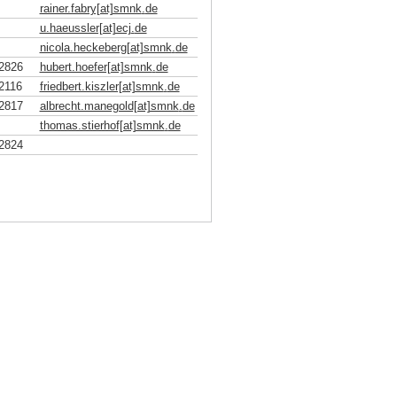
rainer.fabry[at]smnk
.
de
u.haeussler[at]ecj
.
de
nicola.heckeberg[at]smnk
.
de
2826
hubert.hoefer[at]smnk
.
de
2116
friedbert.kiszler[at]smnk
.
de
2817
albrecht.manegold[at]smnk
.
de
thomas.stierhof[at]smnk
.
de
2824