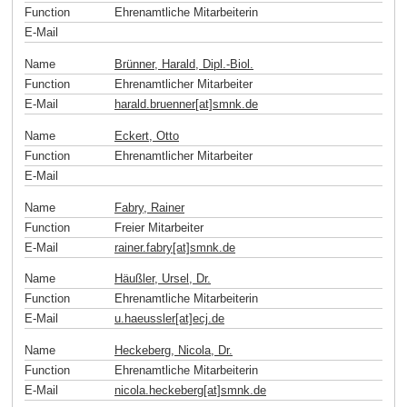
Function
Ehrenamtliche Mitarbeiterin
E-Mail
Name
Brünner, Harald, Dipl.-Biol.
Function
Ehrenamtlicher Mitarbeiter
E-Mail
harald.bruenner[at]smnk
.
de
Name
Eckert, Otto
Function
Ehrenamtlicher Mitarbeiter
E-Mail
Name
Fabry, Rainer
Function
Freier Mitarbeiter
E-Mail
rainer.fabry[at]smnk
.
de
Name
Häußler, Ursel, Dr.
Function
Ehrenamtliche Mitarbeiterin
E-Mail
u.haeussler[at]ecj
.
de
Name
Heckeberg, Nicola, Dr.
Function
Ehrenamtliche Mitarbeiterin
E-Mail
nicola.heckeberg[at]smnk
.
de