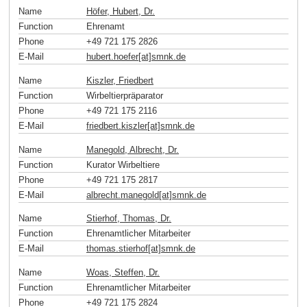
Name
Höfer, Hubert, Dr.
Function
Ehrenamt
Phone
+49 721 175 2826
E-Mail
hubert.hoefer[at]smnk
.
de
Name
Kiszler, Friedbert
Function
Wirbeltierpräparator
Phone
+49 721 175 2116
E-Mail
friedbert.kiszler[at]smnk
.
de
Name
Manegold, Albrecht, Dr.
Function
Kurator Wirbeltiere
Phone
+49 721 175 2817
E-Mail
albrecht.manegold[at]smnk
.
de
Name
Stierhof, Thomas, Dr.
Function
Ehrenamtlicher Mitarbeiter
E-Mail
thomas.stierhof[at]smnk
.
de
Name
Woas, Steffen, Dr.
Function
Ehrenamtlicher Mitarbeiter
Phone
+49 721 175 2824