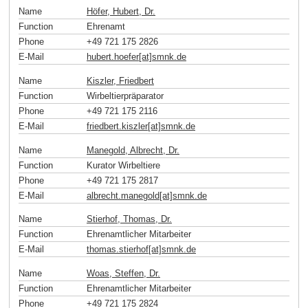
Name
Höfer, Hubert, Dr.
Function
Ehrenamt
Phone
+49 721 175 2826
E-Mail
hubert.hoefer[at]smnk
.
de
Name
Kiszler, Friedbert
Function
Wirbeltierpräparator
Phone
+49 721 175 2116
E-Mail
friedbert.kiszler[at]smnk
.
de
Name
Manegold, Albrecht, Dr.
Function
Kurator Wirbeltiere
Phone
+49 721 175 2817
E-Mail
albrecht.manegold[at]smnk
.
de
Name
Stierhof, Thomas, Dr.
Function
Ehrenamtlicher Mitarbeiter
E-Mail
thomas.stierhof[at]smnk
.
de
Name
Woas, Steffen, Dr.
Function
Ehrenamtlicher Mitarbeiter
Phone
+49 721 175 2824