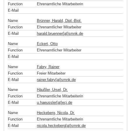
Function
Ehrenamtliche Mitarbeiterin
E-Mail
Name
Brünner, Harald, Dipl.-Biol.
Function
Ehrenamtlicher Mitarbeiter
E-Mail
harald.bruenner[at]smnk
.
de
Name
Eckert, Otto
Function
Ehrenamtlicher Mitarbeiter
E-Mail
Name
Fabry, Rainer
Function
Freier Mitarbeiter
E-Mail
rainer.fabry[at]smnk
.
de
Name
Häußler, Ursel, Dr.
Function
Ehrenamtliche Mitarbeiterin
E-Mail
u.haeussler[at]ecj
.
de
Name
Heckeberg, Nicola, Dr.
Function
Ehrenamtliche Mitarbeiterin
E-Mail
nicola.heckeberg[at]smnk
.
de