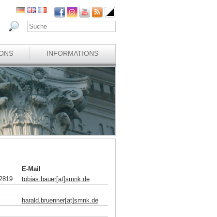
IONS
INFORMATIONS
E-Mail
2819
tobias.bauer[at]smnk
.
de
harald.bruenner[at]smnk
.
de