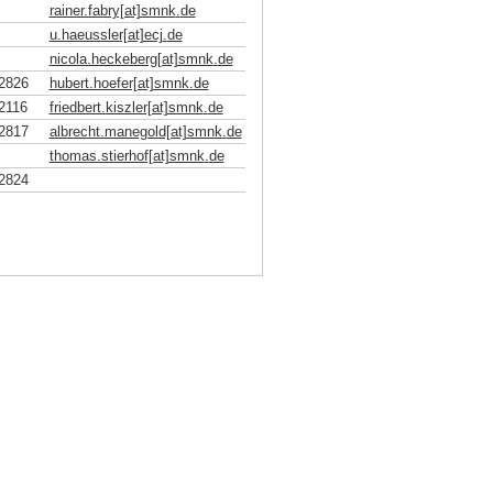
rainer.fabry[at]smnk
.
de
u.haeussler[at]ecj
.
de
nicola.heckeberg[at]smnk
.
de
2826
hubert.hoefer[at]smnk
.
de
2116
friedbert.kiszler[at]smnk
.
de
2817
albrecht.manegold[at]smnk
.
de
thomas.stierhof[at]smnk
.
de
2824