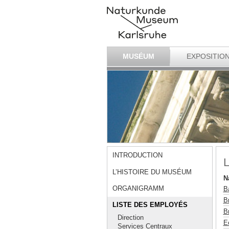
MUSÉUM
EXPOSITIO
INTRODUCTION
L
L’HISTOIRE DU MUSÉUM
N
ORGANIGRAMM
Ba
Br
LISTE DES EMPLOYÉS
Br
Direction
E
Services Centraux