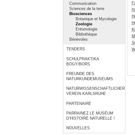
F
Communication
Sciences de la terre
Hä
Biosciences
H
Botanique et Mycologie
Hö
Zoologie
Entomologie
Ki
Bibliothèque
M
Bénévoles
S
TENDERS
W
SCHULPRAKTIKA
BOGY/BORS
FREUNDE DES
NATURKUNDEMUSEUMS
NATURWISSENSCHAFTLICHER
VEREIN KARLSRUHE
PARTENAIRE
PARRAINEZ LE MUSÉUM
D’HISTOIRE NATURELLE !
NOUVELLES