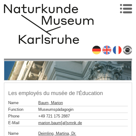
Les employés du musée de l'Éducation
Name
Baum, Marion
Function
Museumspädagogin
Phone
+49 721 175 2887
E-Mail
marion.baum[at]smnk
.
de
Name
Deimling, Martina, Dr.