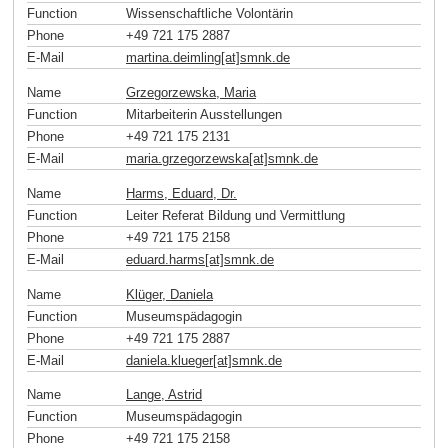
Function
Wissenschaftliche Volontärin
Phone
+49 721 175 2887
E-Mail
martina.deimling[at]smnk
.
de
Name
Grzegorzewska, Maria
Function
Mitarbeiterin Ausstellungen
Phone
+49 721 175 2131
E-Mail
maria.grzegorzewska[at]smnk
.
de
Name
Harms, Eduard, Dr.
Function
Leiter Referat Bildung und Vermittlung
Phone
+49 721 175 2158
E-Mail
eduard.harms[at]smnk
.
de
Name
Klüger, Daniela
Function
Museumspädagogin
Phone
+49 721 175 2887
E-Mail
daniela.klueger[at]smnk
.
de
Name
Lange, Astrid
Function
Museumspädagogin
Phone
+49 721 175 2158