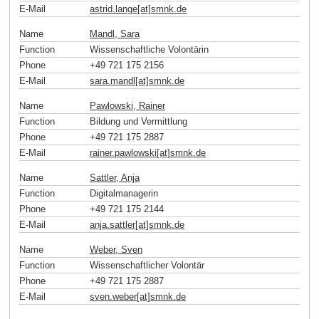
E-Mail
astrid.lange[at]smnk
.
de
Name
Mandl, Sara
Function
Wissenschaftliche Volontärin
Phone
+49 721 175 2156
E-Mail
sara.mandl[at]smnk
.
de
Name
Pawlowski, Rainer
Function
Bildung und Vermittlung
Phone
+49 721 175 2887
E-Mail
rainer.pawlowski[at]smnk
.
de
Name
Sattler, Anja
Function
Digitalmanagerin
Phone
+49 721 175 2144
E-Mail
anja.sattler[at]smnk
.
de
Name
Weber, Sven
Function
Wissenschaftlicher Volontär
Phone
+49 721 175 2887
E-Mail
sven.weber[at]smnk
.
de