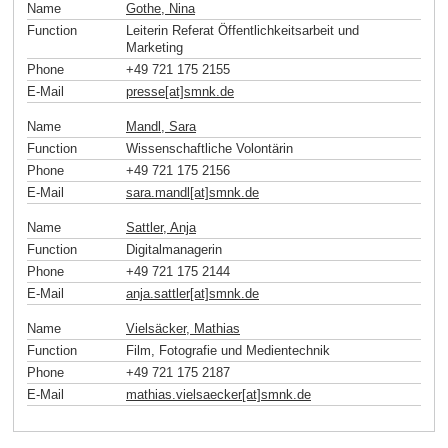
Name
Gothe, Nina
Function
Leiterin Referat Öffentlichkeitsarbeit und
Marketing
Phone
+49 721 175 2155
E-Mail
presse[at]smnk
.
de
Name
Mandl, Sara
Function
Wissenschaftliche Volontärin
Phone
+49 721 175 2156
E-Mail
sara.mandl[at]smnk
.
de
Name
Sattler, Anja
Function
Digitalmanagerin
Phone
+49 721 175 2144
E-Mail
anja.sattler[at]smnk
.
de
Name
Vielsäcker, Mathias
Function
Film, Fotografie und Medientechnik
Phone
+49 721 175 2187
E-Mail
mathias.vielsaecker[at]smnk
.
de