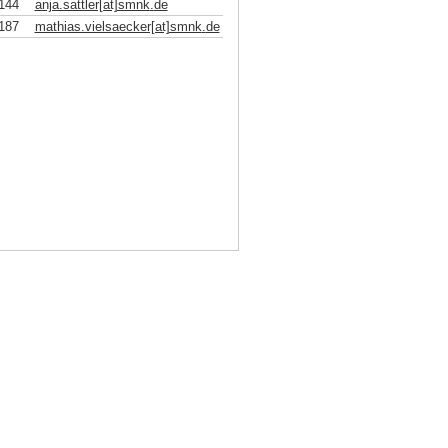
144
anja.sattler[at]smnk
.
de
187
mathias.vielsaecker[at]smnk
.
de