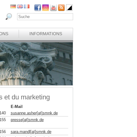
IONS
INFORMATIONS
s et du marketing
E-Mail
140
susanne.asher[at]smnk
.
de
155
presse[at]smnk
.
de
156
sara.mandl[at]smnk
.
de