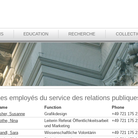
NS
EDUCATION
RECHERCHE
COLLECT
es employés du service des relations publique
ame
Function
Phone
sher, Susanne
Grafikdesign
+49 721 175 2
othe, Nina
Leiterin Referat Öffentlichkeitsarbeit
+49 721 175 2
und Marketing
andl, Sara
Wissenschaftliche Volontärin
+49 721 175 2