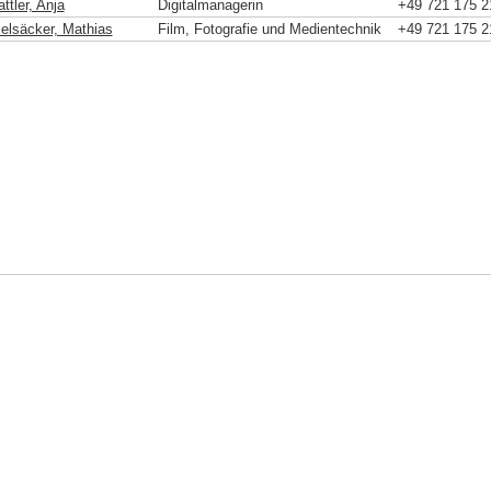
ttler, Anja
Digitalmanagerin
+49 721 175 2
ielsäcker, Mathias
Film, Fotografie und Medientechnik
+49 721 175 2