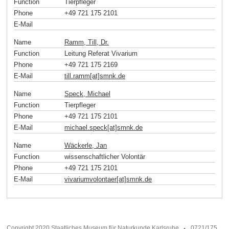
Function
Tierpfleger
Phone
+49 721 175 2101
E-Mail
Name
Ramm, Till, Dr.
Function
Leitung Referat Vivarium
Phone
+49 721 175 2169
E-Mail
till.ramm[at]smnk
.
de
Name
Speck, Michael
Function
Tierpfleger
Phone
+49 721 175 2101
E-Mail
michael.speck[at]smnk
.
de
Name
Wäckerle, Jan
Function
wissenschaftlicher Volontär
Phone
+49 721 175 2101
E-Mail
vivariumvolontaer[at]smnk
.
de
Copyright 2020 Staatliches Museum für Naturkunde Karlsruhe
0721/175