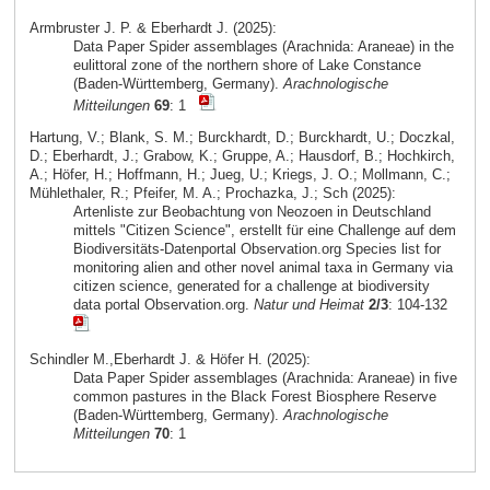
Armbruster J. P. & Eberhardt J. (2025):
Data Paper Spider assemblages (Arachnida: Araneae) in the
eulittoral zone of the northern shore of Lake Constance
(Baden-Württemberg, Germany).
Arachnologische
Mitteilungen
69
: 1
Hartung, V.; Blank, S. M.; Burckhardt, D.; Burckhardt, U.; Doczkal,
D.; Eberhardt, J.; Grabow, K.; Gruppe, A.; Hausdorf, B.; Hochkirch,
A.; Höfer, H.; Hoffmann, H.; Jueg, U.; Kriegs, J. O.; Mollmann, C.;
Mühlethaler, R.; Pfeifer, M. A.; Prochazka, J.; Sch (2025):
Artenliste zur Beobachtung von Neozoen in Deutschland
mittels "Citizen Science", erstellt für eine Challenge auf dem
Biodiversitäts-Datenportal Observation.org Species list for
monitoring alien and other novel animal taxa in Germany via
citizen science, generated for a challenge at biodiversity
data portal Observation.org.
Natur und Heimat
2/3
: 104-132
Schindler M.,Eberhardt J. & Höfer H. (2025):
Data Paper Spider assemblages (Arachnida: Araneae) in five
common pastures in the Black Forest Biosphere Reserve
(Baden-Württemberg, Germany).
Arachnologische
Mitteilungen
70
: 1