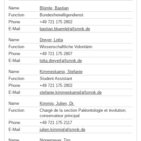
Name
Blümle, Bastian
Function
Bundesfreiwilligendienst
Phone
+49 721 175 2802
E-Mail
bastian.bluemle[at]smnk
.
de
Name
Dreyer, Lotta
Function
Wissenschaftliche Volontärin
Phone
+49 721 175 2807
E-Mail
lotta.dreyer[at]smnk
.
de
Name
Kimmeskamp, Stefanie
Function
Student Assistant
Phone
+49 721 175 2802
E-Mail
stefanie.kimmeskamp[at]smnk
.
de
Name
Kimmig, Julien, Dr.
Function
Chargé de la section Paléontologie et évolution;
conservateur principal
Phone
+49 721 175 2117
E-Mail
julien.kimmig[at]smnk
.
de
Name
Niggemeyer, Tim