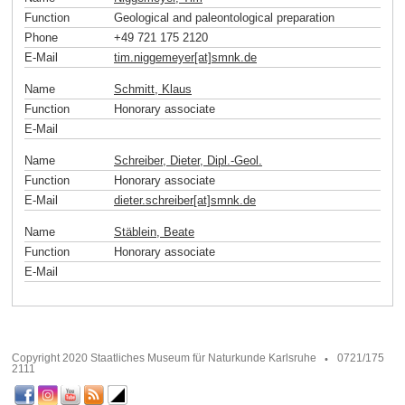
Function
Geological and paleontological preparation
Phone
+49 721 175 2120
E-Mail
tim.niggemeyer[at]smnk
.
de
Name
Schmitt, Klaus
Function
Honorary associate
E-Mail
Name
Schreiber, Dieter, Dipl.-Geol.
Function
Honorary associate
E-Mail
dieter.schreiber[at]smnk
.
de
Name
Stäblein, Beate
Function
Honorary associate
E-Mail
Copyright 2020 Staatliches Museum für Naturkunde Karlsruhe
0721/175
2111