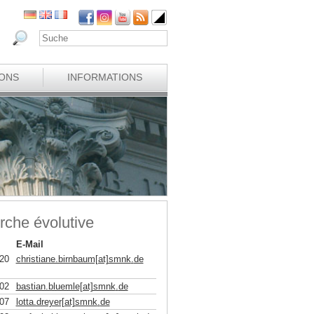
IONS
INFORMATIONS
rche évolutive
E-Mail
20
christiane.birnbaum[at]smnk
.
de
02
bastian.bluemle[at]smnk
.
de
07
lotta.dreyer[at]smnk
.
de