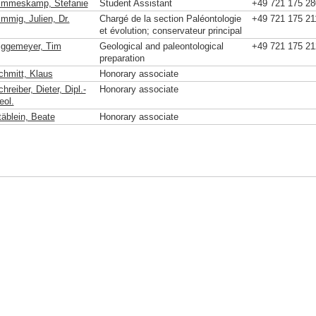
immeskamp, Stefanie
Student Assistant
+49 721 175 28
immig, Julien, Dr.
Chargé de la section Paléontologie
+49 721 175 21
et évolution; conservateur principal
iggemeyer, Tim
Geological and paleontological
+49 721 175 21
preparation
chmitt, Klaus
Honorary associate
hreiber, Dieter, Dipl.-
Honorary associate
eol.
täblein, Beate
Honorary associate