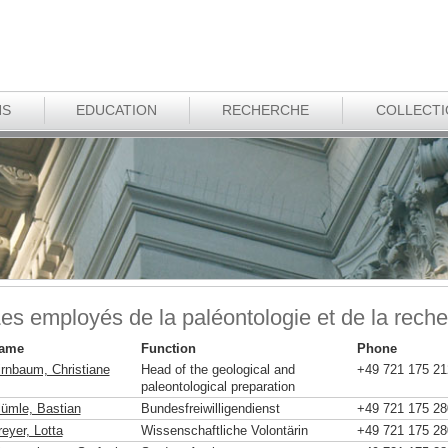
NS
EDUCATION
RECHERCHE
COLLECT
es employés de la paléontologie et de la reche
ame
Function
Phone
irnbaum, Christiane
Head of the geological and
+49 721 175 21
paleontological preparation
lümle, Bastian
Bundesfreiwilligendienst
+49 721 175 28
eyer, Lotta
Wissenschaftliche Volontärin
+49 721 175 28