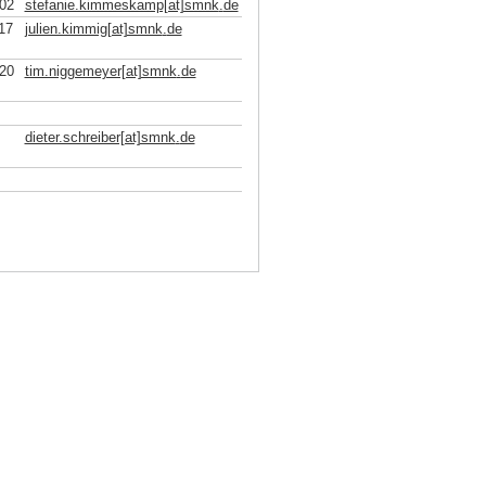
02
stefanie.kimmeskamp[at]smnk
.
de
17
julien.kimmig[at]smnk
.
de
20
tim.niggemeyer[at]smnk
.
de
dieter.schreiber[at]smnk
.
de