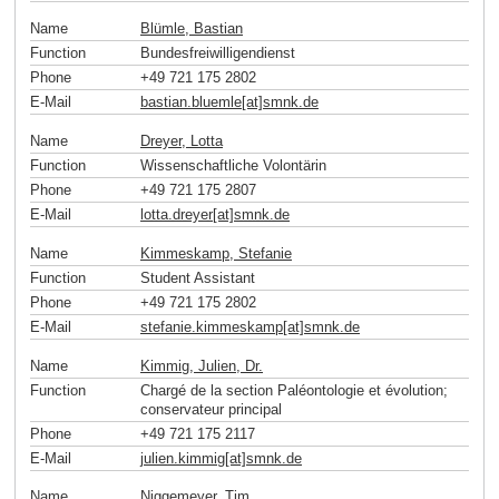
Name
Blümle, Bastian
Function
Bundesfreiwilligendienst
Phone
+49 721 175 2802
E-Mail
bastian.bluemle[at]smnk
.
de
Name
Dreyer, Lotta
Function
Wissenschaftliche Volontärin
Phone
+49 721 175 2807
E-Mail
lotta.dreyer[at]smnk
.
de
Name
Kimmeskamp, Stefanie
Function
Student Assistant
Phone
+49 721 175 2802
E-Mail
stefanie.kimmeskamp[at]smnk
.
de
Name
Kimmig, Julien, Dr.
Function
Chargé de la section Paléontologie et évolution;
conservateur principal
Phone
+49 721 175 2117
E-Mail
julien.kimmig[at]smnk
.
de
Name
Niggemeyer, Tim