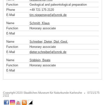
Function
Geological and paleontological preparation
Phone
+49 721 175 2120
E-Mail
tim.niggemeyer[at]smnk
.
de
Name
Schmitt, Klaus
Function
Honorary associate
E-Mail
Name
Schreiber, Dieter, Dipl.-Geol.
Function
Honorary associate
E-Mail
dieter.schreiber[at]smnk
.
de
Name
Stäblein, Beate
Function
Honorary associate
E-Mail
Copyright 2020 Staatliches Museum für Naturkunde Karlsruhe
0721/175
2111