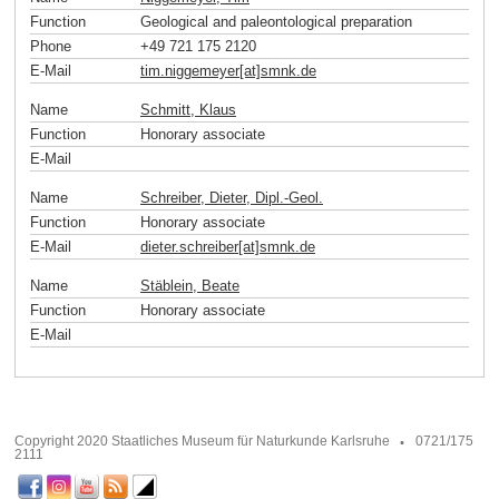
Function
Geological and paleontological preparation
Phone
+49 721 175 2120
E-Mail
tim.niggemeyer[at]smnk
.
de
Name
Schmitt, Klaus
Function
Honorary associate
E-Mail
Name
Schreiber, Dieter, Dipl.-Geol.
Function
Honorary associate
E-Mail
dieter.schreiber[at]smnk
.
de
Name
Stäblein, Beate
Function
Honorary associate
E-Mail
Copyright 2020 Staatliches Museum für Naturkunde Karlsruhe
0721/175
2111