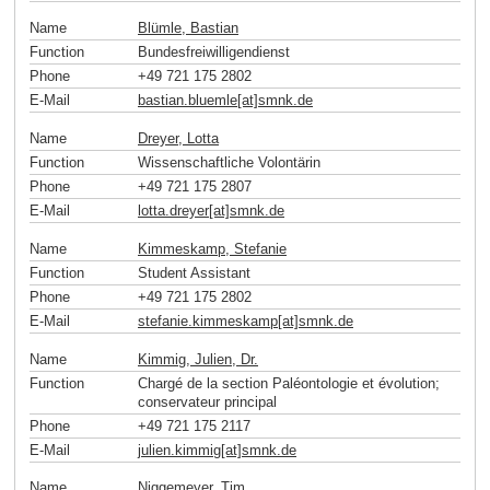
Name
Blümle, Bastian
Function
Bundesfreiwilligendienst
Phone
+49 721 175 2802
E-Mail
bastian.bluemle[at]smnk
.
de
Name
Dreyer, Lotta
Function
Wissenschaftliche Volontärin
Phone
+49 721 175 2807
E-Mail
lotta.dreyer[at]smnk
.
de
Name
Kimmeskamp, Stefanie
Function
Student Assistant
Phone
+49 721 175 2802
E-Mail
stefanie.kimmeskamp[at]smnk
.
de
Name
Kimmig, Julien, Dr.
Function
Chargé de la section Paléontologie et évolution;
conservateur principal
Phone
+49 721 175 2117
E-Mail
julien.kimmig[at]smnk
.
de
Name
Niggemeyer, Tim