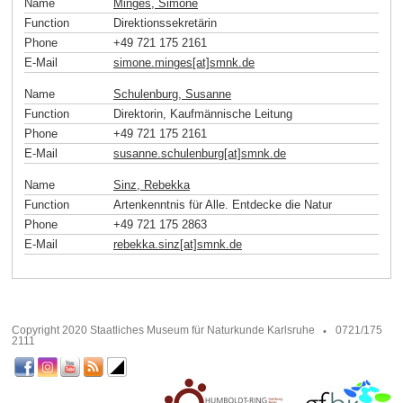
Name
Minges, Simone
Function
Direktionssekretärin
Phone
+49 721 175 2161
E-Mail
simone.minges[at]smnk
.
de
Name
Schulenburg, Susanne
Function
Direktorin, Kaufmännische Leitung
Phone
+49 721 175 2161
E-Mail
susanne.schulenburg[at]smnk
.
de
Name
Sinz, Rebekka
Function
Artenkenntnis für Alle. Entdecke die Natur
Phone
+49 721 175 2863
E-Mail
rebekka.sinz[at]smnk
.
de
Copyright 2020 Staatliches Museum für Naturkunde Karlsruhe
0721/175
2111