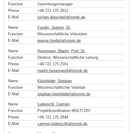
Function
Sammlungsmanager
Phone
+49 721 175 2812
E-Mail
jochen.drescher[at]smnk
.
de
Name
Fondjo, Jeanne, Dr.
Function
Wissenschaftliche Volontärin
E-Mail
jeanne.fondjo[at]smnk
.
de
Name
Husemann, Martin, Prof. Dr.
Function
Direktor, Wissenschaftliche Leitung
Phone
+49 721 175 2161
E-Mail
martin.husemann[at]smnk
.
de
Name
Kleinfelder, Stephan
Function
Wissenschaftlicher Volontär
E-Mail
stephan.kleinfelder[at]smnk
.
de
Name
Ludreschl, Carmen
Function
Projektkoordination MULTI.DIV
Phone
+49 721 175 2844
E-Mail
carmen.ludreschl[at]smnk
.
de