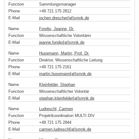
Function
Sammlungsmanager
Phone
+49 721 175 2812
E-Mail
jochen.drescher[at]smnk
.
de
Name
Fondjo, Jeanne, Dr.
Function
Wissenschaftliche Volontärin
E-Mail
jeanne.fondjo[at]smnk
.
de
Name
Husemann, Martin, Prof. Dr.
Function
Direktor, Wissenschaftliche Leitung
Phone
+49 721 175 2161
E-Mail
martin.husemann[at]smnk
.
de
Name
Kleinfelder, Stephan
Function
Wissenschaftlicher Volontär
E-Mail
stephan.kleinfelder[at]smnk
.
de
Name
Ludreschl, Carmen
Function
Projektkoordination MULTI.DIV
Phone
+49 721 175 2844
E-Mail
carmen.ludreschl[at]smnk
.
de