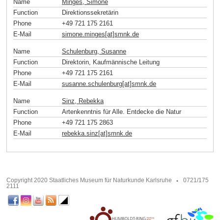
Name
Minges, Simone
Function
Direktionssekretärin
Phone
+49 721 175 2161
E-Mail
simone.minges[at]smnk
.
de
Name
Schulenburg, Susanne
Function
Direktorin, Kaufmännische Leitung
Phone
+49 721 175 2161
E-Mail
susanne.schulenburg[at]smnk
.
de
Name
Sinz, Rebekka
Function
Artenkenntnis für Alle. Entdecke die Natur
Phone
+49 721 175 2863
E-Mail
rebekka.sinz[at]smnk
.
de
Copyright 2020 Staatliches Museum für Naturkunde Karlsruhe
0721/175
2111