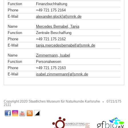
Function
Finanzbuchhaltung
Phone
+49 721 175 2164
E-Mail
alexander.glock[at]smnk
.
de
Name
Mercedes Bernabel, Tanja
Function
Zentrale Beschaffung
Phone
+49 721 175 2162
E-Mail
tanja.mercedesbernabel[at]smnk
.
de
Name
Zimmermann, Isabel
Function
Personalwesen
Phone
+49 721 175 2163
E-Mail
isabel.zimmermann[at]smnk
.
de
Copyright 2020 Staatliches Museum für Naturkunde Karlsruhe
0721/175
2111