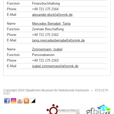
Function
Finanzbuchhaltung
Phone
+49 721 175 2164
E-Mail
alexander.glock[at]smnk
.
de
Name
Mercedes Bernabel, Tanja
Function
Zentrale Beschaffung
Phone
+49 721 175 2162
E-Mail
tanja.mercedesbernabel[at]smnk
.
de
Name
Zimmermann, Isabel
Function
Personalwesen
Phone
+49 721 175 2163
E-Mail
isabel.zimmermann[at]smnk
.
de
Copyright 2020 Staatliches Museum für Naturkunde Karlsruhe
0721/175
2111