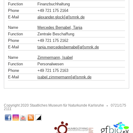
Function
Finanzbuchhaltung
Phone
+49 721 175 2164
E-Mail
alexander.glock[at]smnk
.
de
Name
Mercedes Bernabel, Tanja
Function
Zentrale Beschaffung
Phone
+49 721 175 2162
E-Mail
tanja.mercedesbernabel[at]smnk
.
de
Name
Zimmermann, Isabel
Function
Personalwesen
Phone
+49 721 175 2163
E-Mail
isabel.zimmermann[at]smnk
.
de
Copyright 2020 Staatliches Museum für Naturkunde Karlsruhe
0721/175
2111