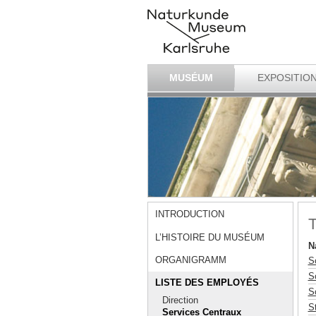
MUSÉUM
EXPOSITIO
INTRODUCTION
T
L’HISTOIRE DU MUSÉUM
N
ORGANIGRAMM
S
S
LISTE DES EMPLOYÉS
S
Direction
St
Services Centraux