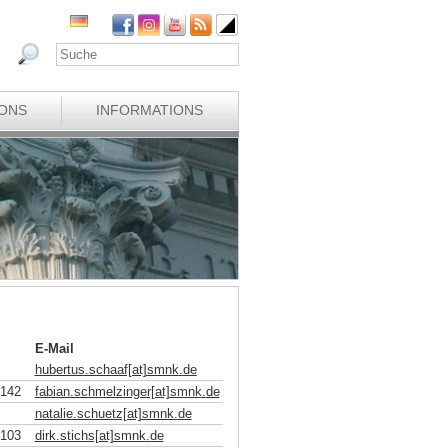
IONS
INFORMATIONS
E-Mail
hubertus.schaaf[at]smnk
.
de
2142
fabian.schmelzinger[at]smnk
.
de
natalie.schuetz[at]smnk
.
de
2103
dirk.stichs[at]smnk
.
de