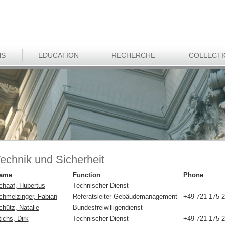
NS
EDUCATION
RECHERCHE
COLLECT
echnik und Sicherheit
ame
Function
Phone
chaaf, Hubertus
Technischer Dienst
chmelzinger, Fabian
Referatsleiter Gebäudemanagement
+49 721 175 
chütz, Natalie
Bundesfreiwilligendienst
ichs, Dirk
Technischer Dienst
+49 721 175 