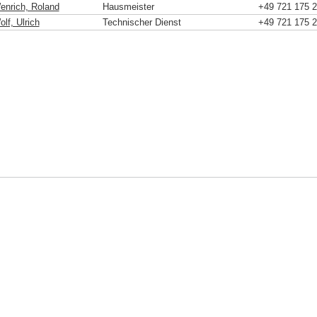
enrich, Roland
Hausmeister
+49 721 175 
lf, Ulrich
Technischer Dienst
+49 721 175 