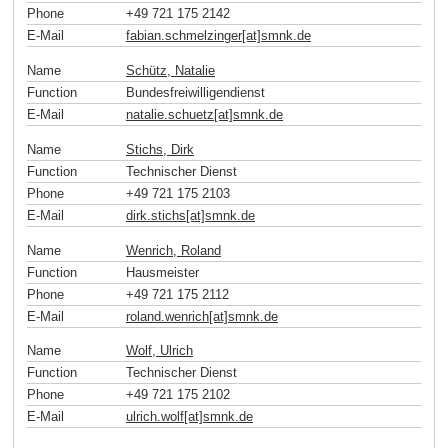
Phone
+49 721 175 2142
E-Mail
fabian.schmelzinger[at]smnk
.
de
Name
Schütz, Natalie
Function
Bundesfreiwilligendienst
E-Mail
natalie.schuetz[at]smnk
.
de
Name
Stichs, Dirk
Function
Technischer Dienst
Phone
+49 721 175 2103
E-Mail
dirk.stichs[at]smnk
.
de
Name
Wenrich, Roland
Function
Hausmeister
Phone
+49 721 175 2112
E-Mail
roland.wenrich[at]smnk
.
de
Name
Wolf, Ulrich
Function
Technischer Dienst
Phone
+49 721 175 2102
E-Mail
ulrich.wolf[at]smnk
.
de