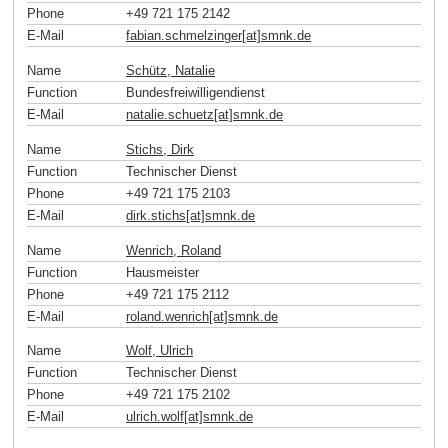
Phone
+49 721 175 2142
E-Mail
fabian.schmelzinger[at]smnk
.
de
Name
Schütz, Natalie
Function
Bundesfreiwilligendienst
E-Mail
natalie.schuetz[at]smnk
.
de
Name
Stichs, Dirk
Function
Technischer Dienst
Phone
+49 721 175 2103
E-Mail
dirk.stichs[at]smnk
.
de
Name
Wenrich, Roland
Function
Hausmeister
Phone
+49 721 175 2112
E-Mail
roland.wenrich[at]smnk
.
de
Name
Wolf, Ulrich
Function
Technischer Dienst
Phone
+49 721 175 2102
E-Mail
ulrich.wolf[at]smnk
.
de