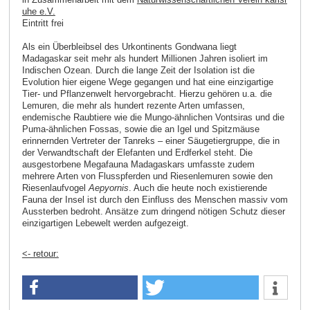
uhe e.V.
Eintritt frei
Als ein Überbleibsel des Urkontinents Gondwana liegt
Madagaskar seit mehr als hundert Millionen Jahren isoliert im
Indischen Ozean. Durch die lange Zeit der Isolation ist die
Evolution hier eigene Wege gegangen und hat eine einzigartige
Tier- und Pflanzenwelt hervorgebracht. Hierzu gehören u.a. die
Lemuren, die mehr als hundert rezente Arten umfassen,
endemische Raubtiere wie die Mungo-ähnlichen Vontsiras und die
Puma-ähnlichen Fossas, sowie die an Igel und Spitzmäuse
erinnernden Vertreter der Tanreks – einer Säugetiergruppe, die in
der Verwandtschaft der Elefanten und Erdferkel steht. Die
ausgestorbene Megafauna Madagaskars umfasste zudem
mehrere Arten von Flusspferden und Riesenlemuren sowie den
Riesenlaufvogel
Aepyornis
. Auch die heute noch existierende
Fauna der Insel ist durch den Einfluss des Menschen massiv vom
Aussterben bedroht. Ansätze zum dringend nötigen Schutz dieser
einzigartigen Lebewelt werden aufgezeigt.
<- retour: