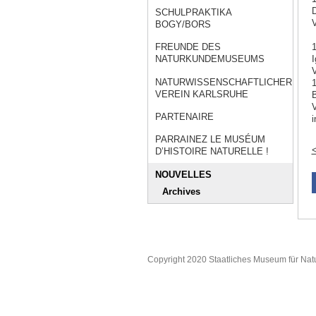
D
SCHULPRAKTIKA
V
BOGY/BORS
1
FREUNDE DES
I
NATURKUNDEMUSEUMS
V
NATURWISSENSCHAFTLICHER
1
VEREIN KARLSRUHE
B
V
PARTENAIRE
i
PARRAINEZ LE MUSÉUM
<
D’HISTOIRE NATURELLE !
NOUVELLES
Archives
Copyright 2020 Staatliches Museum für Nat