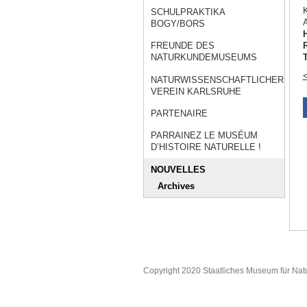
K
SCHULPRAKTIKA
BOGY/BORS
R
FREUNDE DES
T
NATURKUNDEMUSEUMS
<
NATURWISSENSCHAFTLICHER
VEREIN KARLSRUHE
PARTENAIRE
PARRAINEZ LE MUSÉUM
D’HISTOIRE NATURELLE !
NOUVELLES
Archives
Copyright 2020 Staatliches Museum für Nat