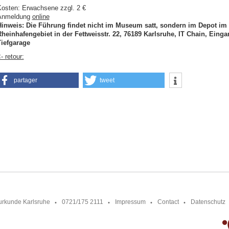
osten: Erwachsene zzgl. 2 €
Anmeldung
online
Hinweis: Die Führung findet nicht im Museum satt, sondern im Depot im
heinhafengebiet in der Fettweisstr. 22, 76189 Karlsruhe, IT Chain, Eing
iefgarage
- retour:
partager
tweet
urkunde Karlsruhe
0721/175 2111
Impressum
Contact
Datenschutz