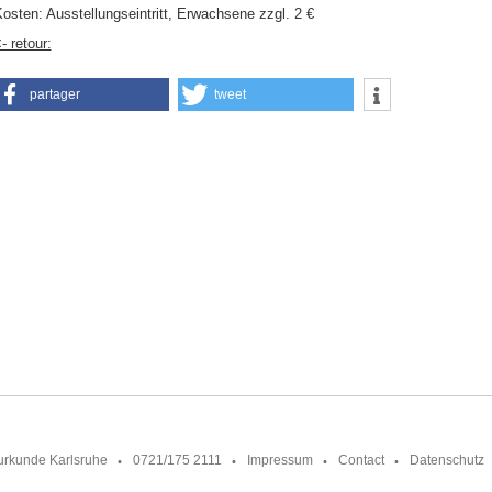
osten: Ausstellungseintritt, Erwachsene zzgl. 2 €
- retour:
partager
tweet
urkunde Karlsruhe
0721/175 2111
Impressum
Contact
Datenschutz